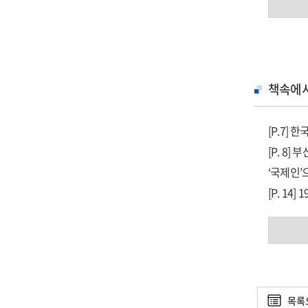
23. 부
6. ‘돈’
이 책은 
29년 아
책속에
영화인과
성공방안
[P.7]
[P. 8
본문은 4
‘국제인’
그가 걸어
[P. 1
부산국제영
목록