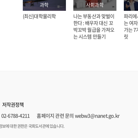
과학
사회과학
: 김호
(최신)대학물리학
나는 부동산과 맞벌이
파리에
한다 : 배우자 대신 꼬
는 여자
박꼬박 월급을 가져오
가는 7
는 시스템 만들기
릿
저작권정책
02-6788-4211
홈페이지 관련 문의 webw3@nanet.go.kr
정보에 대한 권한은 국회도서관에 있습니다.