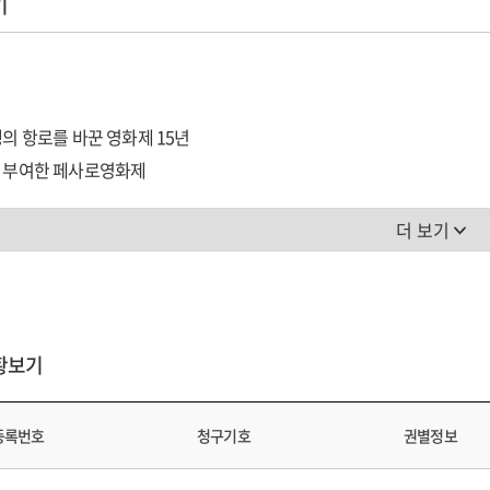
기
인생의 항로를 바꾼 영화제 15년
를 부여한 페사로영화제
자 회동과 집행위원장
더 보기
-부산-광주로
위원회 출범
 구하기 위해 동분서주
국제영화제 개막, 정치적 중립
황보기
의 성공, 해외 초청 러시1. 내 인생의 항로를 바꾼 영화제 15년 15
를 부여한 페사로영화제 23
 2 프라자 회동과 집
등록번호
청구기호
권별정보
예산 확보에 총력