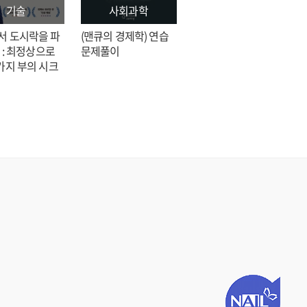
기술
사회과학
문학
서 도시락을 파
(맨큐의 경제학) 연습
전지적 독자 시점 = 싱
 : 최정상으로
문제풀이
숑 장편소설
가지 부의 시크