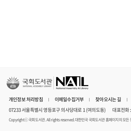
철학, 심리학
문학
문학
세이노의 가르침 : 피
홍학의 자리 : 정해연
불편한 편의점 
보다 진하게 살아라
장편소설
연 장편소설
개인정보 처리방침
이메일수집거부
찾아오시는 길
07233 서울특별시 영등포구 의사당대로 1 (여의도동)
대표전화 : 
Copyrightⓒ 국회도서관. All rights reserved.
대한민국 국회도서관 홈페이지의 모든 