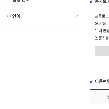
목차보
언어
프롤로그
SCENE 1
1. 내 
2. 동기
3. 프라
4. 서울
5. 조직
6. ‘돈’
7. 부산
이용현
8. 첫 회
2. 동기
SCENE
9. 정부