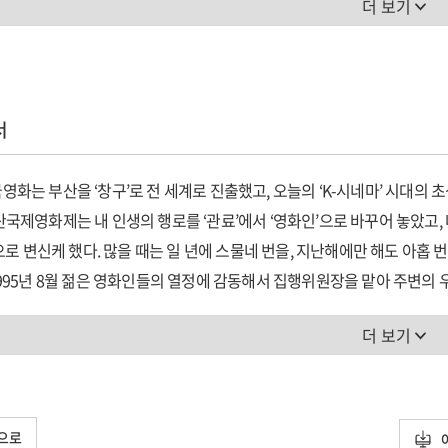
더 보기
산국제조직위원장을 다시 맡고원회 출범 41
 구하기 위해 동분서주 48
부산국제영화제가 전 세계 100여 개 영화제 가운데 영화인들이 꼭 가보고
시아 최대 영화 축제이자 아시아 영화계를 주도하게 된 배경을 설명하고 있
서
 영화마니아 영화꿈나무는 물론 엔터테이너. 문화예술분야 공직자, 지자
을 제시한 신新 목민심서이다.
 한국영화는 부산을 ‘창구’로 전 세계로 진출했고, 오늘의 ‘K-시네마’ 시대의 
] 부산국제영화제는 내 인생의 행로를 ‘관료’에서 ‘영화인’으로 바꾸어 놓았
도 올칼라로 권마다 170여 장의 컬러 사진을 수록해 독자들에게
으로 변신케 했다. 많을 때는 일 년에 스물네 번을, 지난해에만 해도 아홉 
온 길을 마치 한 편의 영화를 보듯 생생하게 느끼게 해 준다.
4] 1995년 8월 젊은 영화인들의 열정에 감동해서 집행위원장을 맡아 주변의 우
화제를 출범시켰다. 그 후 15년. 나는 나의 모든 ‘지혜와 열정’을 쏟아 
더 보기
으로