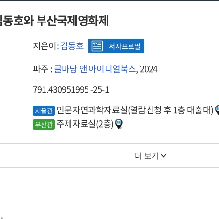
김동호와 부산국제영화제
지은이:
김동호
저자프로필
파주 :
글마당 앤 아이디얼북스
, 2024
791.430951995 -25-1
인문자연과학자료실(열람신청 후 1층 대출대)
서울관
주제자료실(2층)
부산관
더 보기