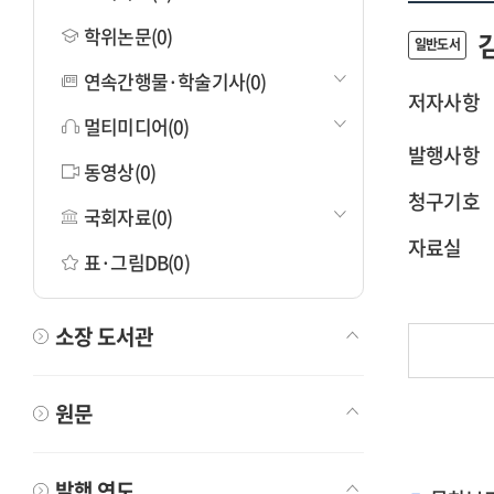
학위논문(0)
일반도서
연속간행물·학술기사(0)
저자사항
멀티미디어(0)
발행사항
동영상(0)
청구기호
국회자료(0)
자료실
표·그림DB(0)
소장 도서관
원문
발행 연도