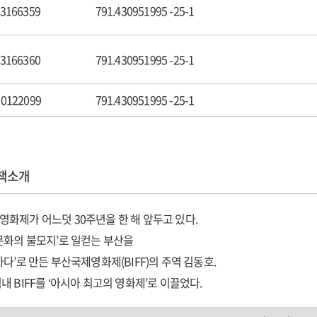
 만에 ‘아시아의 칸’으로
3166359
791.430951995 -25-1
소관계를 따지며 인맥 구축
화의 도시 부산 점화
3166360
791.430951995 -25-1
화제 정상회의
산국제영화제 10주년
0122099
791.430951995 -25-1
화의전당 건립
3행위원장 28
계를 나의 무대로
책소개
제연대 구축
산국제영화제 패밀리
화제가 어느덧 30주년을 한 해 앞두고 있다.
려한 퇴장
문화의 불모지’로 일컫는 부산을
산국제영화제 성공 요인들
바다’로 만든 부산국제영화제(BIFF)의 주역 김동호.
산국제영화제의 성과
내 BIFF를 ‘아시아 최고의 영화제’로 이끌었다.
산국제영화제, 그 후
니라 BIFF는 K-무비를 칸·베니스·베를린 세계 3대 영화제를 중심으로 