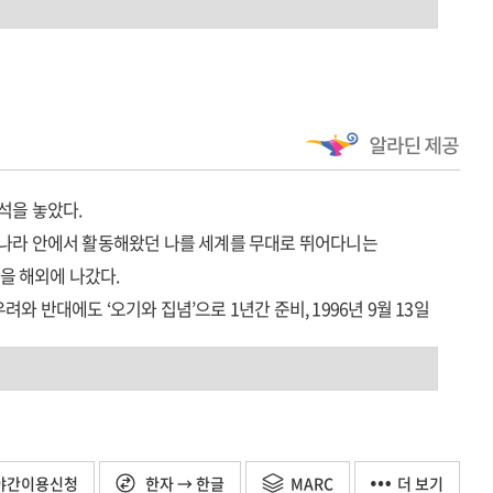
 싶은 ‘영화제의 맛집’으로 만든 숨은 감동적인 스토리와 설립
다.
체 단체장들에게 진정한 문화예술과 한류열풍의 가치와
초석을 놓았다.
고, 나라 안에서 활동해왔던 나를 세계를 무대로 뛰어다니는
번을 해외에 나갔다.
려와 반대에도 ‘오기와 집념’으로 1년간 준비, 1996년 9월 13일
영화제를 이끌었다.
야간이용신청
한자 → 한글
MARC
더 보기