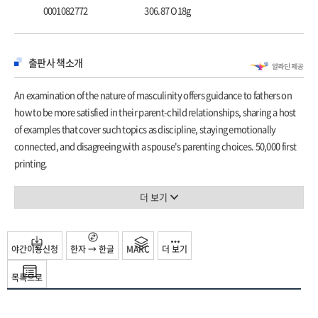
0001082772
306.87 O18g
출판사 책소개
An examination of the nature of masculinity offers guidance to fathers on
how to be more satisfied in their parent-child relationships, sharing a host
of examples that cover such topics as discipline, staying emotionally
connected, and disagreeing with a spouse's parenting choices. 50,000 first
printing.
더 보기
야간이용신청
한자 → 한글
MARC
더 보기
목록으로