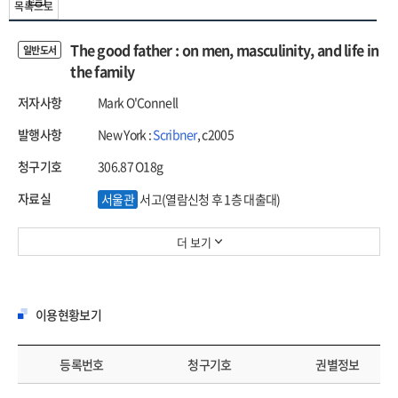
목록으로
The good father : on men, masculinity, and life in
일반도서
the family
저자사항
Mark O'Connell
발행사항
New York :
Scribner
, c2005
청구기호
306.87 O18g
자료실
서울관
서고(열람신청 후 1층 대출대)
더 보기
이용현황보기
등록번호
청구기호
권별정보