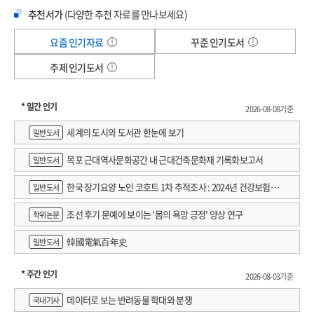
추천서가
(다양한 추천 자료를 만나보세요)
요즘 인기자료
꾸준 인기도서
주제 인기도서
* 일간 인기
2026-08-08기준
세계의 도시와 도서관 한눈에 보기
일반도서
목포 근대역사문화공간 내 근대건축문화재 기록화보고서
일반도서
한국 장기요양 노인 코호트 1차 추적조사 : 2024년 건강보험연
일반도서
구원 정규연구보고서
조선 후기 문예에 보이는 '몸의 욕망 긍정' 양상 연구
학위논문
韓國電氣百年史
일반도서
* 주간 인기
2026-08-03기준
데이터로 보는 반려동물 학대와 분쟁
국내기사