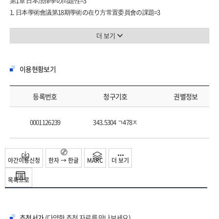
第1章 日本法律學の問題性=3
1. 日本學術會議第18期學術の在り方常置委員會の課題=3
2. 西洋法の繼受と日本の實定法學=3
3. 日本商法典と商法學の虛構性=5
더 보기
4. 改善策=7
第2章 日本國憲法第30條(納稅の義務)の硏究=9
이용현황보기
第30條
槪說=9
1. 本條の意義=10
등록번호
청구기호
권별정보
2. 納稅者基本權=13
第3章 日本國憲法第7章(財政)の硏究=17
0001126239
343.5304 ㄱ478ㅈ
第7章 財政
槪說=17
第83條
야간이용신청
한자 → 한글
MARC
더 보기
槪說=19
1. 本條の意義=19
목록으로
2. 財政民主主義の形骸化=20
第84條
槪說=22
추천서가
(다양한 추천 자료를 만나보세요)