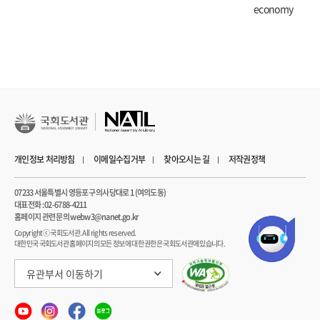
economy
2. 「新固有權說」と本來的租稅條例主義=47
3. 委任租稅條例主義=49
4. 稅法學界の現狀=50
5. 本來的租稅條例主義の先例=52
6. 本來的租稅條例主義の展開=54
第5章 應能負擔原則論の展開 -フラットㆍタックス論批判-=61
1. はじめに=61
2. サンクトㆍペテルブルク世界納稅者連盟大會での報告=61
3. 應能負擔原則の憲法上の根據=62
개인정보 처리방침
이메일수집거부
찾아오시는 길
저작권정책
4. 課稅最低限の問題=65
4.1. 2つの生存權=65
07233 서울특별시 영등포구 의사당대로 1 (여의도동)
4.2. 384万円の「虛構」=66
대표전화 : 02-6788-4211
4.3. 生活扶助基準額=68
홈페이지 관련 문의 webw3@nanet.go.kr
Copyrightⓒ 국회도서관. All rights reserved.
5. 應益負擔原則の不成立=68
대한민국 국회도서관 홈페이지의 모든 정보에 대한 권한은 국회도서관에 있습니다.
6. 日本稅制の財源調達機能の喪失=69
第6章 民法と稅法が共有する領域の解釋態度=72
유관부서 이동하기
1. 市民法秩序と稅法=72
2. 借用槪念と稅法解釋=72