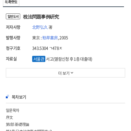
목록으로
稅法問題事例硏究
일반도서
저자사항
北野弘久
著
발행사항
東京 :
勁草書房
, 2005
청구기호
343.5304 ㄱ478ㅈ
자료실
서울관
서고(열람신청 후 1층 대출대)
더 보기
목차보기
일문목차
序文
第I部 基礎理論