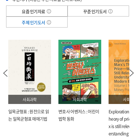
1. 明治憲法との比較=22
2. 租稅法律主義の槪念と法理=27
요즘 인기자료
꾸준 인기도서
3. 租稅法律主義と關稅=31
주제 인기도서
4. 租稅法律主義と地方稅=32
5. 租稅槪念=34
第85條
槪說=38
1. 國費の支出=39
2. 債務の負擔=40
第86條
槪說=41
1. 豫算の內容=41
2. 豫算の性格=42
第87條
사회과학
사회과학
사회과학
槪說=45
일목균형표 : 원전으로 읽
변호사 어벤저스 : 어린이
Explorations in 
第88條
는 일목균형표 매매기법
법학 동화
heory of price :
槪說=46
x is still relevan
第4章 本來的租稅條例主義論の展開=47
erstanding the
1. 問題提起=47