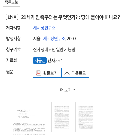
목록으로
21세기 민족주의는 무엇인가? : 땅에 묻어야 하나요?
웹자료
저자사항
새세상연구소
발행사항
서울 :
새세상연구소
, 2009
청구기호
전자형태로만 열람 가능함
자료실
서울관
전자자료
원문
원문보기
다운로드
더 보기