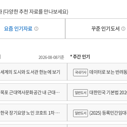
림 3. 전 세계 그린수소 생산단가 전망 7
가
(다양한 추천 자료를 만나보세요)
림 4. 2050년 전 세계 수소 수출입국 전망 8
림 5. 2050년 주요 지역의 수소 자국 내 공급 및 무역 전망 8
요즘 인기자료
꾸준 인기도서
기
* 주간 인기
2026-08-08기준
세계의 도시와 도서관 한눈에 보기
데이터로 보는 반려동
국내기사
쟁
목포 근대역사문화공간 내 근대건
대한민국 기본법 202
일반도서
 기록화보고서
한국 장기요양 노인 코호트 1차 추
(2025) 등록민간임
일반도서