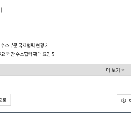
기
의 수소부문 국제협력 현황 3
-주요국 간 수소협력 확대 요인 5
 수요 증가에 따른 도입처 확보의 중요성 증가 5
더 보기
산 그린수소의 가격경쟁력 6
 수소 수출국으로서 호주의 부상 전망 7
정부의 적극적인 수소산업 지원정책 8
및 시사점 9
으로
림목차
림 1. 전 세계 수소 수요 전망 6
림 2. 한국의 수소 수요 전망 6