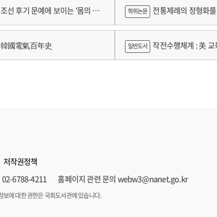
 2024년 건강보험연구원 정규연구
람
조선 후기 문예에 보이는 '몸의 욕
전통제례의 정형화를 
학위논문
 양상 연구
가제를 중심으로
韓國電氣百年史
작전수행체계 : 美 교육
일반도서
저작권정책
02-6788-4211
홈페이지 관련 문의 webw3@nanet.go.kr
정보에 대한 권한은 국회도서관에 있습니다.