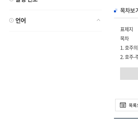
목차보
언어
표제지
목차
1. 호주
2. 호주
가. 수소
나. 호주
다. 주요
라. 호주
3. 전망 
목록
그
그
그