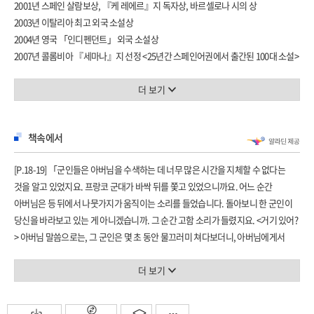
2001년 스페인 살람보상, 『케 레에르』지 독자상, 바르셀로나 시의 상
2003년 이탈리아 최고 외국 소설상
2004년 영국 「인디펜던트」 외국 소설상
2007년 콜롬비아 『세마나』지 선정 <25년간 스페인어권에서 출간된 100대 소설>
13위
2009년 스페인 「라 반과르디아」지 선정 <2000년대 최고의 책 50권> 5위
더 보기
이 소설로 하비에르 세르카스는 스페인 문학에서 소수의 선두 그룹에 속하게 된다.
책속에서
- 로베르토 볼라뇨
[P.18-19] 「군인들은 아버님을 수색하는 데 너무 많은 시간을 지체할 수 없다는
21세기 스페인 문학계에서 최초로 밀리언셀러를 기록하며 혜성처럼 등장한
것을 알고 있었지요. 프랑코 군대가 바싹 뒤를 쫓고 있었으니까요. 어느 순간
하비에르 세르카스의 『살라미나의 병사들』이 서울대학교 서어서문학과 김창민
아버님은 등 뒤에서 나뭇가지가 움직이는 소리를 들었습니다. 돌아보니 한 군인이
교수의 번역으로 열린책들에서 출간되었다. 1939년 내전 막바지 프랑스 국경 숲
당신을 바라보고 있는 게 아니겠습니까. 그 순간 고함 소리가 들렸지요. <거기 있어?
속에서 집단 총살에서 살아남은 작가이자 팔랑헤당의 핵심 멤버였던 산체스
> 아버님 말씀으로는, 그 군인은 몇 초 동안 물끄러미 쳐다보더니, 아버님에게서
마사스를 추적하는 탐정 소설 형식을 띤 이 이야기는 읽는 내내 긴장감을 놓을 수가
눈을 떼지 않은 채 <여긴 아무도 없어!> 하고 소리쳤다더군요. 그러고는 돌아서서
없다. 조사 과정에서 산체스 마사스와 관련하여 등장하는 많은 문인과 정치인,
가버렸다는 겁니다.」
더 보기
군인들은 스페인 근대사에서 중요한 인물들로 실화를 바탕으로 하고 있다. 화자는
(중략)
바로 작가 하비에르 세르카스 자신이며, 이 소설은 창작 동기에서부터 사건을
「숲 속에 피신한 채 며칠을 보내셨지요. 닥치는 대로, 혹은 주변 농장에서 구할 수
조사하는 과정, 소설 내용을 구성하는 과정 등 창작 과정 모두가 서술되고, 그 자체가