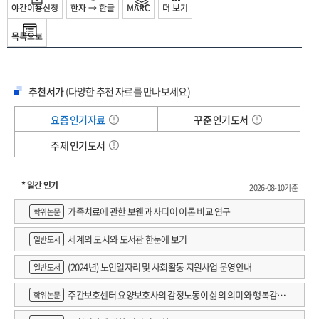
있는 것으로 연명을 했답니다. 전혀 모르는 지역이었어요. 게다가 안경도 깨졌기
야간이용신청
한자 → 한글
MARC
더 보기
이 소설 작품이 되는 메타픽션의 형식을 띠고 있다.
때문에 주변을 거의 분간조차 할 수 없었지요. 항상 말씀하시곤 했어요. 만약 근처
목록으로
마을의 청년들을 만나지 못했더라면 살아남지 못했을 거라고요. 지금은 그 마을
세 가지 이야기, 세 가지 진실 혹은 한 가지 진실
이름이 어떻게 바뀌었는지 모르지만 그때는 코르넬랴데테리라는 마을이었는데,
몇몇 청년들이 프랑코 군이 도착할 때까지 아버지를 보호하면서 먹을 것도 갖다
이야기를 이끌어가는 것은 세 가지 축이다. 하나는 라파엘 산체스 마사스라고 하는
추천서가
(다양한 추천 자료를 만나보세요)
주었지요. 서로 아주 가까워졌고, 모든 상황이 종료되었을 때 그 청년들 집에 며칠을
실존 인물에 대한 이야기다. 스페인 팔랑헤의 창립 핵심 인물이자 시인이고
머무르셨답니다. 제가 보기에 그 후 다시 만나 보신 것 같지는 않지만, 그 청년들에
소설가인 그는 내전 발발 후 공화파 정부군의 포로로 잡힌다. 내전 막바지 쿨옐 근처
요즘 인기자료
꾸준 인기도서
대해서 제게 여러 차례 말씀하셨습니다. 그들이 스스로 명명한 <숲 속의 친구들>
숲 속에서의 집단 총살 집행에서 그는 필사적으로 도망쳐 살아남게 되고, 한 정부군
이라는 이름으로 항상 그 청년들을 부르셨던 기억이 납니다.」
주제 인기도서
병사에 의해 기적적으로 살아남는다. 보수 반란군의 승리로 전쟁이 끝난 후 산체스
[P. 92-93] 「떠나기 전에 산체스 마사스는 그 모든 것에 관한 책을 쓸 거라고
마사스는 프랑코 아래서 고위 공직을 수행하지만, 결국에는 공직을 떠나 자신이
말했어요. 그 책에 우리도 등장할 거라고 했지요. <살라미나의 병사들>이라는
좋아하는 문학과 취미 생활을 하면서 여생을 마친다.
* 일간 인기
2026-08-10기준
제목을 붙일 거라 했어요. 특이한 제목이지요, 안 그래요? 그리고 우리한테 그 책을
두 번째 이야기는 일인칭 화자 하비에르 세르카스에 대한 이야기이다. 신문 기자인
가족치료에 관한 보웬과 사티어 이론 비교 연구
보내 주겠다고 했지요. 그런데 약속을 지키지 않았어요.」 그러고 나서 안젤라츠는
학위논문
그는 우연히 산체스 마사스의 아들 페를로시오로부터 그 총살 사건에 대해 들은 뒤,
나를 바라보았다. 가로등 불빛이 그의 안경알에 오렌지 빛으로 비쳤다. 나는 그
내전과 그 사건에 관심을 갖게 된다. 특히 산체스 마사스를 발견하고도 살려 준 그
세계의 도시와 도서관 한눈에 보기
일반도서
사람의 움푹 팬 두 눈가와 툭 튀어나온 이마와 광대뼈, 그리고 양쪽으로 갈라진
이름 모를 병사에게 이끌린다. 마침내 화자는 그 병사가 누구였는지 조사하기
턱에서 잠시 그 사람의 해골을 보았다.
(2024년) 노인일자리 및 사회활동 지원사업 운영안내
시작하고, 그 조사 과정이 이 소설을 이어 가는 주된 얼개가 된다.
일반도서
[P. 130] 그때 영원 같은 한순간이 흐른다. 산체스 마사스는 죽게 될 거라고
세 번째 이야기는 화자가 조사 과정에서 알게 된 안토니오 미라예스라는 무명용사의
주간보호센터 요양보호사의 감정노동이 삶의 의미와 행복감에
학위논문
생각한다. 자신을 죽일 총알들이 명령 소리가 들린 등 뒤에서 날아올 거라고,
이야기다. 내전이 발발하자 그는 정부군에 입대하고 전쟁 내내 여러 부대에
총알들이 자신을 맞혀 죽이려면 자기 등 뒤에 서 있는 네 명을 먼저 맞혀야 할
미치는 영향 : 직무스트레스의 매개효과 검증
소속되어 전선을 돌며 내전을 치른다. 마지막에는 반란군에 밀려 쿨옐에 잠시