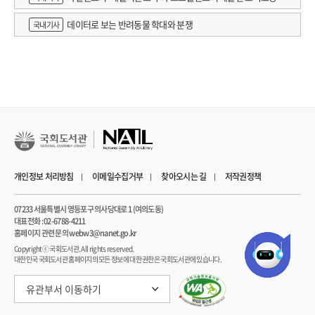
과정을 펼쳐 보이고 있다. 결국 화자는 역사적 진실을 재구성하는 것이 얼마나
책 논의
어려운 일인가를 작품 전체를 통해 암시한다. 동일한 사건에 대한 여러 사람의
데이터로 보는 반려동물 학대와 분쟁
국내기사
다양한 이야기와 견해를 제시하기도 하고, 또 산체스 마사스가 직접 작성했다고
추측되는 일기조차도 주변 이해 당사자들에 의해 조작되었을지도 모른다고
언급한다. 이렇듯 사건의 조사 과정과 작품의 구상 과정을 낱낱이 드러냄으로써
작품에 객관성을 부여하면서도 내전의 책임을 따지는 부분과 산체스 마사스가
가졌던 이데올로기의 실체를 드러내는 부분, 프랑코 체제의 비윤리성, 그리고 과거
내란 유발의 책임을 밝히는 부분 등에서 보이는 화자의 어조는 이 작품의 의도를
분명히 하고 있다.
팔랑헤당의 이념은 <뭔가 변화를 주되 실제로는 아무것도 바뀌지 않도록 하기 위해
고안된 수단에 불과한 것>이고, 이 당의 이데올로기를 제공한 산체스 마사스에
개인정보 처리방침
이메일수집거부
찾아오시는 길
저작권정책
대해서는 <자기 집단의 안정과 특권, 계급적 지위를 문명과 동일시하고, 팔랑헤
당원들을 슈펭글러가 말한 소수의 전사들과 동일시했다>며, <많은 자신의
07233 서울특별시 영등포구 의사당대로 1 (여의도동)
대표전화 : 02-6788-4211
동지들처럼, 부르주아적 행복을 꿈꾸는 자기 집단을 포위해 오는 실질적인 위협을
홈페이지 관련 문의 webw3@nanet.go.kr
느끼지 않았더라면 그는 결코 천한 정치판에 발을 들여놓지도 않았을 테고, 문명을
Copyrightⓒ 국회도서관. All rights reserved.
구해 내는 책임을 진 한 줌의 용사들이 승리할 때까지 투쟁하도록 부추기는
대한민국 국회도서관 홈페이지의 모든 정보에 대한 권한은 국회도서관에 있습니다.
격정적인 문장을 쓰는 일에 몰두하지도 않았을 것>이라 판단하면서, 그는 결국 <
유관부서 이동하기
권력의 잔칫상에서 남은 최소한의 부스러기까지 열심히 주워 모으는 것>을
선택했다는 것이다.