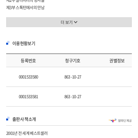
제3부 스톡턴에서의 만남
역자 해설 : 역사상 수많았던 무명용사들을 위한 진혼곡
더 보기
하비에르 세르카스 연보
이용현황보기
등록번호
청구기호
권별정보
0001533580
863 -10-27
0001533581
863 -10-27
출판사 책소개
2001년 전 세계 베스트셀러