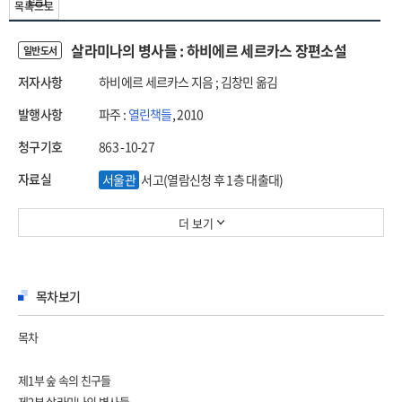
목록으로
살라미나의 병사들 : 하비에르 세르카스 장편소설
일반도서
저자사항
하비에르 세르카스 지음 ; 김창민 옮김
발행사항
파주 :
열린책들
, 2010
청구기호
863 -10-27
자료실
서울관
서고(열람신청 후 1층 대출대)
더 보기
목차보기
목차
제1부 숲 속의 친구들
제2부 살라미나의 병사들