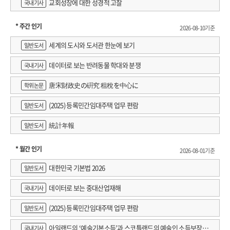
교회성장에 대한 성경적 고찰
국내기사
것이라고 생각한다. 죽지 않을 거라 생각한다. 도망갈 생각을 한다. 등 뒤쪽으로는
머물고, 그때 바로 집단 총살 집행이 벌어진다. 미라예스는 그 후 국경을 너머 프랑스
도망갈 수 없다. 그쪽에서 총알들이 날아올 것이기 때문이다. 좌측으로도 도망가지
지역의 난민 수용소에 있다가, 프랑스 용병에 자원하여 북아프리카로 간다. 거기서
* 주간 인기
2026-08-10기준
못한다. 그러면 다시 도로로 나가게 되고, 군인들이 있으니까. 앞으로도 갈 수 없다.
제2차 세계 대전을 맞게 도고, 프랑스가 독일에 패배한 줄도 모르고 소수의 다른
세계의 도시와 도서관 한눈에 보기
공포에 질린 여덟 명의 장벽을 뚫고 지나가야 하기 때문이다. 하지만 오른쪽으로는
일반도서
용병들과 함께 프랑스 국기를 든 채 목숨을 걸고 사막을 수천 킬로미터 가로질러
가능하다(라고 생각한다). 불과 6, 7미터 앞에 빽빽한 소나무와 덤불로 된 숲이 있어
이탈리아와 독일 점령지들을 공격한다. 노르망디 상륙 작전에 참여하고 파리로
데이터로 보는 반려동물 학대와 분쟁
국내기사
충분히 숨을 수 있다. <오른쪽으로.> 그는 생각한다. <지금 안 하면 영원히 끝이다.>
개선한 뒤, 결혼해 딸 하나를 두었으나 먼저 세상을 떠나고, 프랑스 정부의 연금을
그 순간 대열의 등 뒤쪽, 바로 명령 소리가 들렸던 그 방향에 설치된 기관총들이
唐宋財政史の硏究 租稅を中心に
받으면서 디종의 어느 노인 복지 시설에서 쓸쓸하게 말년을 보내고 있다.
학위논문
개활지를 쓸어버리기 시작한다. 포로들은 본능적으로 자신을 보호하기 위해 땅으로
(2025) 등록민간임대주택 업무 편람
일반도서
엎드린다. 그 순간 산체스 마사스는 이미 숲 덤불에 도착했고, 얼굴을 긁히면서도
실화일까, 허구일까? 그리고 무명용사는
내달렸다.
왜 적의 핵심 인물이자, 자신과 스페인을 전쟁의 소용돌이로 몰아넣은 전범을
統計年報
일반도서
용서해 주었을까?
* 월간 인기
2026-08-01기준
<제1부 숲 속의 친구들>에서는 젊은 기자인 화자가 처음 산체스 마사스에 대한
대한민국 기본법 2026
일반도서
이야기를 접한 뒤 그에 대해 그 사건을 기억하는 실존 인물들과의 만남, 그리고 그
사건을 기록한 실제 문헌들에 대한 탐독을 통해 사건에 가까이 접근한다. 산체스
데이터로 보는 중대산업재해
국내기사
마사스 본인의 기고문, 문학 작품, 영상 기록물, 학위 논문 등을 활용한다. 사료를
(2025) 등록민간임대주택 업무 편람
일반도서
통해 드러나지 않는 부분은 가족, 친구, 동료 등 주변 사람들의 증언과 기록을 통해
보완하면서 그의 내면까지 읽어 내려고 노력한다. <제2부 숲 속의 병사들>은 그
아일랜드의 ‘예술기본소득’과 스코틀랜드의 예술인 소득보장정
국내기사