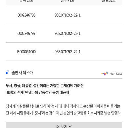
PART 3 서사시
0002946796
968.071092 -22-1
Chapter 7 적응되지 않은 남자
Chapter 8 나무가 잘려 쓰러지고
Chapter 9 적응된 남자
0002946797
968.071092 -22-1
Chapter 10 전술
Chapter 11 달력 일지
B000064060
968.071092 -22-1
PART 4 희비극
Chapter 12 긴털족제비에서 기적으로
출판사 책소개
Chapter 13 나라 밖에서
Chapter 14 집
투사, 영웅, 대통령, 성인이라는 거창한 존재감에 가려진
‘보통의 존재’ 만델라의 감동적인 육성 대공개
*감사의 글
*부록
정치계의 잘못된 행태로 인하여 ‘정치’에 대해 격하되고 손상된 이미지를 떠올리는
연표 | 1996년경의 남아프리카 지도 | 1962년경의 아프리카 지도 | 조직과 기구의
전 세계 사람들에게 ‘정치’라는 것이 지닌 본연의 숭고함을 회복시켜준 넬슨 만델라
약칭
前 남아프리카공화국 대통령. 인간의 평등과 민주주의에 대한 확고한 신념을 갖고
| 사람과 장소, 사건 | 참고문헌
‘행동하는 양심’으로 세계의 민중을 위해 온 생애를 바친 그가 자신의 개인 문서
더 보기