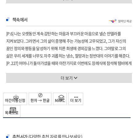
보관소를 열어 파란만장한 생의 주목할 만한 장면들에 대하여 유례없는 통찰을
들려준다. 국제 출판계의 일대 사건으로 관심을 끌었던 『나 자신과의 대화
책속에서
(Conversations with Myself)』는 한 번도 공개되지 않았던 만델라의 개인 기록에
근거하여 위대한 지도자의 사생활을 들여다보는 독특한 창이다.
[P.6] 나는 오랫동안 계속 감탄하는 마음과 부끄러운 마음으로 넬슨 만델라를
지켜보았다. 그러면서 그의 삶이 증명해 주는 가능성에 고무되었고, 그가 자신의
만델라의 오류, 실패, 무력감까지 고스란히 드러낸 자화상!
꿈인 정의와 평등을 달성하기 위해 치른 희생에 경외감을 느꼈다. 그야말로 그의
삶은 우리 세계를 너무도 자주 괴롭히는 냉소, 절망과는 정반대의 이야기를 해준다.
비로소 만델라의 민얼굴이 『나 자신과의 대화』에서 드러난다.
[P. 227] 어머니가 돌아가셨을 때와 마찬가지로 이번에도 장례식에 참석해 템비에게
ANC(아프리카민족회의)의 청년 회원으로 활동하며 무력 투쟁을 위한 군사훈련까지
마지막 작별을 고하고 싶은 마음이 간절했습니다. 성공할 수 있을 거라는 희망은
받았던 피 끓는 청년 시절부터, 감옥에 수감되어 사색의 힘을 얻고, 석방되어 ANC
없었지만, 그래도 묘지에 갈 수 없다는 것을 알았을 때는 가슴이 찢어졌습니다.
더 보기
의장으로 선출되어 실용적인 노선을 추구하고, 마침내 대통령으로 당선되기까지,
부모라면 마땅히 있어야 하는 순간인데 말입니다. 많은 사람이 일반 재소자의
도저히 한 사람의 일생이라 믿을 수 없는 역동적이고도 험난한 삶 속에서 그가 겪은
문제를 생각할 때 살아야 할 긴 형기, 하지 않을 수 없는 고된 노동, 거칠고 맛없는
갈등과 세계관의 변화, 그 속에서 내린 결단의 순간이 생동감 있게 그려져 있다. 또한
식사, 모든 재소자에게 엄습하는 지루함, 날마다 똑같은 삶이 반복될 때 인간이 겪는
야간이용신청
한자 → 한글
MARC
더 보기
『자유를 향한 머나먼 길』 초고를 검토하는 과정에서 어떤 원칙으로 어떤 내용을
좌절감에 더 관심을 기울이는 경향이 있습니다. 그러나 우리 가운데 일부는 이보다
수정/삭제했는지 그 숨겨진 뒷이야기가 공개되며, 최대한 무덤덤하게 쓰려했으나
목록으로
훨씬 고통스러운 경험들을 했습니다. 그 경험들은 존재를, 영혼을 너무 깊숙이
자신의 본심은 숨기지 못하는 연애편지도 수록되어 있다. 무엇보다도, 위인 또는
갉아먹습니다.
성인으로 추앙받는 만델라 또한 분노하고 갈등하고 무기력감을 경험한 한
[P. 274~275] 감옥이 자신을 알고 깨우치기에, 자신의 마음과 감정의 흐름을
인간이었음이 이 책을 통해 비로소 밝혀진다.
추천서가
(다양한 추천 자료를 만나보세요)
냉철하게 규칙적으로 살펴보기에 이상적인 곳임을 발견할지도 모르오. 우리는