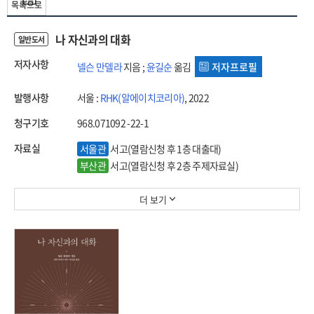
목록으로
나 자신과의 대화
일반도서
저자사항
넬슨 만델라
지음 ;
윤길순
옮김
저자프로필
발행사항
서울 :
RHK(알에이치코리아)
, 2022
청구기호
968.071092 -22-1
자료실
서울관
서고(열람신청 후 1층 대출대)
부산관
서고(열람신청 후 2층 주제자료실)
더 보기