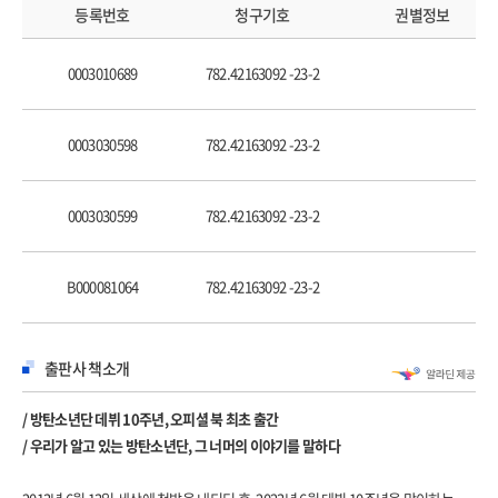
신인왕 | 디스 | 누군가의 힘 | 다시 ‘짠’ | 아메리칸 허슬 라이프 | 너 지금 위험해 |
등록번호
청구기호
권별정보
최악의 타이밍 | 200% | 2014년 12월의 어느 날
0003010689
782.42163092 -23-2
CHAPTER 3 / 사랑, 증오, 아미 LOVE, HATE, ARMY
⎯ 《화양연화 pt.1》 ⎯ 《화양연화 pt.2》 ⎯ 《화양연화 Young Forever》
0003030598
782.42163092 -23-2
|
Born Singer | 가내수공업 프로덕션 | 룰은 깨진다, 그리고 바뀐다 | 인생에 단 한 번
0003030599
782.42163092 -23-2
오는 순간 | 기대 | 새벽 1시의 환호 | 승리가 청춘에게 미치는 영향 | 자체 콘텐츠의
시대 | 화양연화의 이면 | 아이돌과 팬 | RUN | 소포모어 징크스 | 성장 | 그 이름,
방탄소년단 | FIRE! | 또 다른 시작
B000081064
782.42163092 -23-2
CHAPTER 4 / 인사이드 아웃 INSIDE OUT
출판사 책소개
⎯ 《WINGS》 ⎯ 《YOU NEVER WALK ALONE》
|
/ 방탄소년단 데뷔 10주년, 오피셜 북 최초 출간
친구 | 뉴 웨이브 | 콘셉트 앨범 | 일곱 드라마, 하나의 메들리 | 어나더 레벨 | 원하는
/ 우리가 알고 있는 방탄소년단, 그 너머의 이야기를 말하다
건 사랑뿐 | 그리고 친구에게