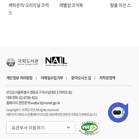
캐릭온TV 오리지널 코믹
레벨업 코믹북
탈출 미션 스토리
즉각적으로 접할 수 있기를 바랐다. 그 결과 무려 330개 이상의 QR 코드를 본문
스
곳곳에 수록한, 단행본에서는 찾아보기 드문 구성을 갖추게 됐다. 이로써
방탄소년단의 활동사에 한 획을 그은 핵심적인 자료를 글만이 아닌 영상, 음원, 각종
게시물 등 다양한 형태로 한자리에서 모두 섭렵할 수 있다.
이 밖에도 역대 모든 앨범의 콘셉트 포토와 트랙리스트를 수록했으며, 앨범별
트레일러 및 뮤직비디오를 감상할 수 있는 QR 코드, 내용의 이해를 돕는 풍성한
주석 등이 적재적소에 배치되어 있다. 그뿐 아니라 방탄소년단의 앨범 발매 및
콘서트, 수상 내역, 대외 활동 등 주요 이력을 한눈에 정리한 타임라인까지.
『비욘드 더 스토리』는 방탄소년단에 관한 하나의 아카이브로서 단연 괄목할 만한
개인정보 처리방침
이메일수집거부
찾아오시는 길
저작권정책
가치를 지닌다.
07233 서울특별시 영등포구 의사당대로 1 (여의도동)
/ 총 23개 언어로 번역 출간,
대표전화 : 02-6788-4211
/ 한국어 도서의 외국어판 동시 출간이라는 이례적 현상
홈페이지 관련 문의 webw3@nanet.go.kr
Copyrightⓒ 국회도서관. All rights reserved.
대한민국 국회도서관 홈페이지의 모든 정보에 대한 권한은 국회도서관에 있습니다.
오리지널 에디션인 한국어판을 토대로 하여 총 23개 언어로 번역 출간되는
『비욘드 더 스토리』. 그중 10여 개 언어판이 방탄소년단의 팬덤 아미(ARMY)가
유관부서 이동하기
탄생한 7월 9일, 이른바 ‘아미 데이’(ARMY Day)에 한국어판과 동시 출간되며, 오는