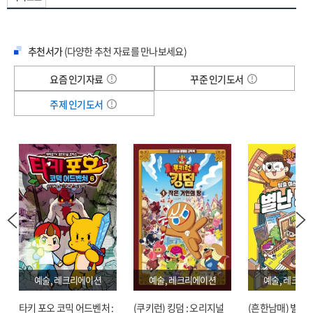
CHAPTER 7 / 우리 WE ARE
인터뷰를 통해 그들의 생생한 목소리와 견해를 이 책에 담았다. 카메라도
⎯ 〈Dynamite〉 ⎯ 《BE》 ⎯ 〈Butter〉 ⎯ 《Butter》 ⎯ 《Proof》
메이크업도 없이, 만 2년에 걸쳐 꾸준히 이루어진 인터뷰에서 방탄소년단은 어느
|
때보다 진솔하고 깊은 이야기를 꺼낸다.
‘댕강’ | 200417 RM | 아침의 기록 | 내 방을 여행하는 법 | Be Dynamite | 영어로
추천서가
(다양한 추천 자료를 만나보세요)
노래하다 | 조용한 세상에 쏘아 올린 폭죽 | 기도하는 사람들 | 희망을 찾다 | 버터처럼
/ 미공개 사진, 역대 모든 앨범 정보, 330개 이상의 QR 코드 등
요즘 인기자료
꾸준 인기도서
부드럽게, BTS처럼 단단하게 | BTS UNiverse | 올해의 아티스트 | 그래미어워드 |
/ 한 권에 총망라한 방탄소년단의 모든 것
INTRO : We’re Now Going to Progress to Some Steps
주제 인기도서
『비욘드 더 스토리(BEYOND THE STORY)』는 아티스트이자 개인으로서
방탄소년단의 담백한 표정과 눈빛을 담은 21컷의 초상 사진으로 그들 한 사람 한
TIMELINE
사람을 소개하며 차분히 문을 연다. 이윽고 방탄소년단에 관한 ‘이야기 너머
(beyond the story)’의 이야기가 시작된다. 글은 강명석의 서술을 주축으로
흘러가면서, 방탄소년단의 인터뷰 코멘트들이 사이사이에 수록되어 생동감과
진정성을 더한다.
그처럼 필자의 문장과 방탄소년단의 목소리가 어우러져 일련의 흐름을 일구는
동시에, 『비욘드 더 스토리』는 방탄소년단의 음악 활동에 관한 자료를 그야말로
이 한 권에 집대성했다. 디지털 시대의 아티스트답게 데뷔 전 연습생 시절부터
예술, 레크리에이션
예술, 레크리에이션
예술, 레크리
인터넷 플랫폼을 매개로 세상과 소통해온 방탄소년단. 그런 점에서 이 책은
타키 포오 코믹 어드벤처 :
(쿠키런) 킹덤 : 오리지널
(흔한남매) 별난 
독자들이 방탄소년단의 활동을 따라가며 본문에 언급되는 영상이나 음원 등을