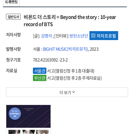
목록으로
비욘드 더 스토리 = Beyond the story : 10-year
일반도서
record of BTS
저자사항
[글]:
강명석
; [인터뷰]:
방탄소년단
저자프로필
발행사항
서울 :
BIGHIT MUSIC(빅히트뮤직)
, 2023
청구기호
782.42163092 -23-2
자료실
서울관
서고(열람신청 후 1층 대출대)
부산관
서고(열람신청 후 2층 주제자료실)
더 보기