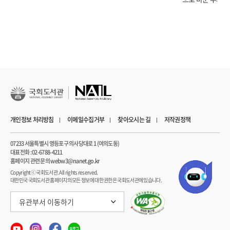
정해져 있다. 식품 회사 입장에서는 비극적인 일이지만 아무리 맛있어도 배가
부르면 더 먹지 못한다. 그래서 식품 회사는 단맛을 선호하는 인간의 본능에
주목한다. 당분과 정제 탄수화물을 적절하게 버무려 저렴하면서도 달달한
가공식품들을 마구 쏟아낸다. 이 식품들은 영양가는 없으면서 칼로리는 엄청나다.
건강을 위해 먹는 식품이 비만의 원인이 될 수도 있다. 무조건 건강에 좋다는 광고
식품이 정말 우리 몸에 좋은 것인지 우리가 판단할 수 있는 근거가 적기 때문이다.
비만은 더 이상 개인의 문제가 아닌, 사회가 해결해야 할 문제이다.
사람들이 많이 먹을수록 이득을 보게 되는 식품 산업의 특성상 끊임없이 제품을
개인정보 처리방침
이메일수집거부
찾아오시는 길
저작권정책
광고하고, 그 제품이 건강에 좋다는 것을 증명하려고 합니다. 그리고 그 결과로 생긴
비만 문제는 육체 활동이 부족했기 때문이라며 개인에게 책임을 떠넘기죠.
07233 서울특별시 영등포구 의사당대로 1 (여의도동)
- 《먹방 말고 인증샷 말고 식사》 중에서
대표전화 : 02-6788-4211
홈페이지 관련 문의 webw3@nanet.go.kr
▶ 미래의 지속 가능한 발전을 위해 음식 윤리를 말한다
Copyrightⓒ 국회도서관. All rights reserved.
대한민국 국회도서관 홈페이지의 모든 정보에 대한 권한은 국회도서관에 있습니다.
풍요로운 먹거리로 가득 찬 오늘날에는 무엇보다 ‘잘 먹는’ 것이 중요해졌다. 바로
유관부서 이동하기
음식 윤리에 대한 관심, 무엇을 어떻게 먹어야 하는가에 대한 관심이다. 음식에
감사한 마음을 가지며 공정하고 공평하게 나누어 먹는 문제와 지속 가능한 생태계를