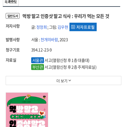
목록으로
먹방 말고 인증샷 말고 식사 : 우리가 먹는 모든 것
일반도서
저자사항
글:
정정희
; 그림:
김우현
저자프로필
발행사항
서울 :
천개의바람
, 2023
청구기호
394.12 -23-9
자료실
서울관
서고(열람신청 후 1층 대출대)
부산관
서고(열람신청 후 2층 주제자료실)
더 보기