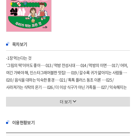
목차보기
-1장 먹는다는 것
‘그림의 떡’이어도 좋아 … 013 / 먹방 전성시대 … 014 / 먹방의 이면 … 017 / 어머,
여긴 가봐야 해, 인스타그래머블한 맛집! … 019 / 갈수록 귀가 얇아지는 사람들 …
020 / 음식을 대하는 익숙한 풍경 … 021 / 톡톡 플러스 동조 이론 … 025 /
사라져가는 식탁의 온기 … 026 / 더 이상 식구가 아닌 가족들 … 027 / 익숙해지는
혼밥 시대 … 029 / 오늘 뭐 먹었니? … 031 / 배달 음식과 편의점 간편식으로 때우는
한 끼 식사 … 032 / 세계 평균 식사자의 먹거리 … 033 / 나 다이어트 중이야 … 035 /
더 보기
현대인의 가장 큰 고민, 다이어트 … 037 / 죽을 만큼 아름다워지기 … 039
-2장 잘 먹는다는 것
이용현황보기
살기 위해 먹든 먹기 위해 살든 … 045 / 음식에 대한 기억과 먹는 즐거움 … 046 /
먹기 위해 사는 우리 … 049 / 우리가 먹는 것이 무엇인지에 대한 관심 … 051 /