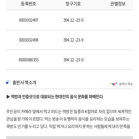
식습관의 변화 영양 전이 5단계 … 054 / 수렵 채집 단계에서 곡물 중심 식단으로 …
등록번호
청구기호
권별정보
055 / 농업 기술의 발달과 음식의 동질화 … 057 / 판도라 상자에 남은 희망, ‘행동
변화‘ … 059 / 갈수록 어려워지는 선택 … 061 / 도대체 오늘 뭘 먹지? … 062 /
0003032497
394.12 -23-9
먹거리 선택이 어려운 이유 … 065
-3장 잘못 먹는다는 것
방 안에 있는 코끼리 … 071 / 음식에 대해 말하지 않는 것들 … 072 / 탈자연화되는
0003032498
394.12 -23-9
먹거리 … 074 / 이거 정말 먹고 싶은 거 맞아? … 078 / 톡톡 플러스 입맛의 선택 …
079 / 경험이 입맛을 좌우한다 … 080 / 익숙한 맛이 맛있다 … 083 / 음식에
B000088355
394.12 -23-9
길들여지기 … 085 / 세계 어디를 가도 같은 맛 … 087 / 닭의 행성, 지구 … 088 /
세계인의 평균 식사가 불러오는 비극 … 091 / 철 따라 변하는 유행 음식, 그 불행한
결말 … 094 / 피의 아보카도 … 096 / 누가 퀴노아를 먹어치우는가 … 099 / 인기
출판사 책소개
만점 슈퍼푸드의 함정 … 102
-4장 다시 먹는다는 것
▶ 먹방과 인증샷으로 대표되는 현대인의 음식 문화를 파헤친다
세계는 왜 점점 뚱뚱해질까? … 107 / 왜 비만은 가난을 먹고 자라는가 … 108 /
뚱뚱해지는 이유 … 110 / 누가 우리를 뚱뚱하게 만드는가 … 113 / 싸고 맛있으면
주인공이 카메라 앞에서 먹고 떠드는 먹방은 일종의 K컬처로 자리 잡으며 세계적인
다 용서가 되나요? … 116 / 글로벌한 먹거리 체계 … 118 / 싼 가격의 함정 … 120 /
관심을 받기에 이르렀다. 먹는 방송이 유행하자 음식을 요리하는 모습을 보여주는
멈출 수 없는 초가공식품의 유혹 … 123 / 우리의 몸은 옥수수로 이루어져 있다 …
쿡방도 인기를 누리고 있다. 직접 먹거나 요리하지 못하는 사람들에게 대리 만족을
129 / 세계인의 식탁을 점령한 유전자 변형 옥수수, 킹콘 … 130 / 종자 주권과 식량
주는 것이다. 그 어느 때보다도 먹는 것에 진심인 오늘날, 매체의 발달로 맛집을
주권 … 134 / 무엇을 먹을 것인가 … 140 / 채식과 육식, 끝나지 않는 전쟁 … 141 /