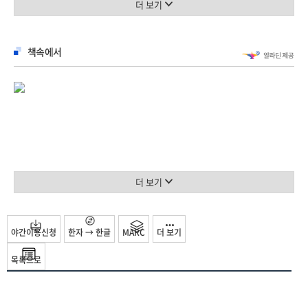
찾아다니며 소확행을 삼는 사람들도 많아졌다. 물론 멋진 인증샷은 필수다. 맛있는
더 보기
육채 전쟁의 결말 … 144 / 톡톡 플러스 카고 컬트cargo cult … 150
음식을 먹기 위해 맛집을 가는 것인지, 맛있는 음식을 먹었다는 걸 자랑하기 위해
-5장 다시 잘 먹는다는 것
가는 것인지 헷갈릴 정도다. 이러한 현대인의 음식 문화에서 ‘식탁의 즐거움’이
윤리적인 식생활을 위하여 … 155 / 음식 윤리의 의미 … 156 / 지속 가능한 먹거리
책속에서
사라졌다. 음식을 먹으면서 사람과 사물, 사건들의 다양한 상황을 음미하며
체계를 위해 … 161 / 지속 가능한 지구를 위한 미래 식량 … 163 / 곤충을 먹는다고?
사람들과 대화하는 즐거움이 사라졌을 뿐만 아니라 사람과 사람 사이의 관계가
… 165 / 원효대사 해골 물 … 166 / 톡톡 플러스 미래 먹거리, 곤충 … 170 /
이어지고 애정의 욕구가 채워지는 행위가 사라진 것이다. 이 책은 현대인의 음식
대체육과 배양육 … 172 / 하늘에서 음식이 내린다면 … 175 / 내가 먹는 것이
문화를 파헤쳐 우리가 음식을 먹으면서 얻어야 하는 게 무엇인지 조명해 본다.
세상을 바꾼다 … 180 / 우리는 모두 좋은 사람이 되고 싶다 … 182 / 의식 있는
소비자에서 참여하는 음식 시민으로 … 185
예전에는 누군가 정성스럽게 차려주는 ‘따뜻한 밥 한 끼’, 혹은 자신과 가족을 위해
손수 지은 ‘밥 한 끼’가 우리의 지친 삶을 위로하고 다독여 주었다면, 이제는
‘디지털화된 음식’으로 마음의 위로를 받아야 하는 시대가 된 것인지도 모릅니다.
더 보기
- 《먹방 말고 인증샷 말고 식사》 중에서
▶ 현대 먹거리 체계와 거대 식품 산업이 드리운 그늘을 알아본다
야간이용신청
한자 → 한글
MARC
더 보기
현대의 먹거리 체계는 80억 인구를 먹여 살리며 기적에 가까운 식량 생산량의
목록으로
증대를 이루었다. 생산량의 증대를 위해서 우리는 어쩔 수 없이 ‘경제성’을
선택했다. 식품 회사가 내놓는 더 저렴하면서 맛까지 좋은 식품을 선택한 것이다.
음식이 싸고 맛있으면 그만이라는 생각으로 식품 회사가 저렴한 비용을 내세우며