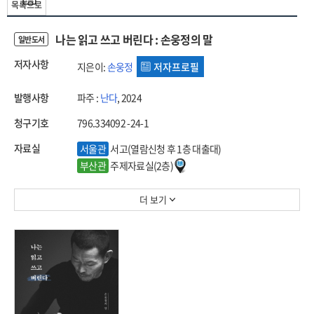
목록으로
나는 읽고 쓰고 버린다 : 손웅정의 말
일반도서
저자사항
지은이:
손웅정
저자프로필
발행사항
파주 :
난다
, 2024
청구기호
796.334092 -24-1
자료실
서울관
서고(열람신청 후 1층 대출대)
부산관
주제자료실(2층)
더 보기