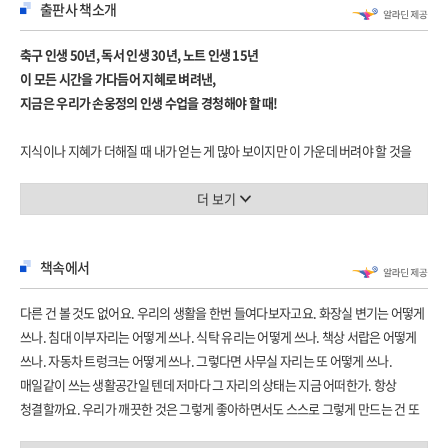
출판사 책소개
축구 인생 50년, 독서 인생 30년, 노트 인생 15년
이 모든 시간을 가다듬어 지혜로 벼려낸,
지금은 우리가 손웅정의 인생 수업을 경청해야 할 때!
지식이나 지혜가 더해질 때 내가 얻는 게 많아 보이지만 이 가운데 버려야 할 것을
안다는 것은 내가 집중해야 할 것이 무엇인지를 정확히 안다는 얘기도 되거든요.
_「리더」
더 보기
그릇도 왜 비워져 있어야 무언가를 담을 수 있잖아요. 비워진 그릇이 많으면 담을
책속에서
것도 늘어나잖아요. 그러니까 저 같은 경우는 애초에 그릇의 수 자체를 줄여버리는
거예요. _「청소」
다른 건 볼 것도 없어요. 우리의 생활을 한번 들여다보자고요. 화장실 변기는 어떻게
쓰나. 침대 이부자리는 어떻게 쓰나. 식탁 유리는 어떻게 쓰나. 책상 서랍은 어떻게
저는 책을 읽기 전보다 책을 읽은 후에 조금은 나아진 사람이 된 것도 같다고 감히
쓰나. 자동차 트렁크는 어떻게 쓰나. 그렇다면 사무실 자리는 또 어떻게 쓰나.
말씀을 드릴 수 있을 것도 같거든요. _「사색」
매일같이 쓰는 생활공간일 텐데 저마다 그 자리의 상태는 지금 어떠한가. 항상
청결할까요. 우리가 깨끗한 것은 그렇게 좋아하면서도 스스로 그렇게 만드는 건 또
대한민국의 전 축구선수, 현 축구 지도자 손웅정 감독의 『나는 읽고 쓰고 버린다』
아주 귀찮아한단 말이죠. 게을러서, 나태해서. _「기본」
가 출판사 난다에서 출간되었습니다. 손웅정 감독이 2010년부터 작성해온 독서