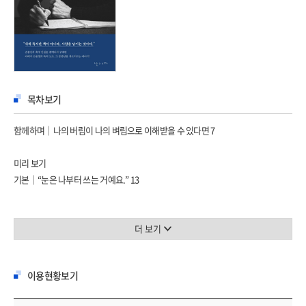
목차보기
함께하며│나의 버림이 나의 벼림으로 이해받을 수 있다면 7
미리 보기
기본│“눈은 나부터 쓰는 거예요.” 13
멀리 보기
가정│“약속이 무너지면 가정이 무너져요.” 39
더 보기
노후│“노욕처럼 추한 게 어딨겠어요.” 55
품격│“큰 종은 잡소리가 나지 않잖아요.” 73
이용현황보기
깊이 보기