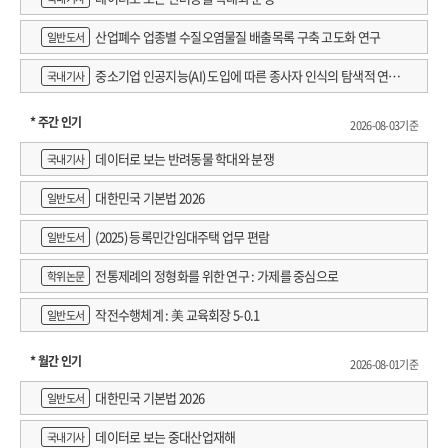
많이 뛰는 일이었어요. _「가정」
2023년 3월 손웅정 감독은 영국에서 그간 작성한 독서 노트 여섯 권을 챙겨
산업폐수 업종별 수질오염물질 배출목록 구축 고도화 연구
일반도서
한국으로 돌아왔습니다. 손흥민 선수를 포함해 가족들 가운데 그 누구에게도 이
노트를 보인 적은 단 한 번도 없었지요. 누구에게 보여줄 생각도 없었기에 스스로는
중소기업 인공지능(AI) 도입에 따른 종사자 인식의 탐색적 연구 :
국내기사
보잘것없다고 겸손히 이야기하지만 그가 독서 노트에 축적해온 시간에는 그가
창원시 제조AI 프로그램 참가기업을 중심으로
온몸으로 부딪치며 통과해온 질문들, 난관을 걸림돌이 아니라 디딤돌로 여기게
* 주간 인기
2026-08-03기준
해준 지혜로운 통찰이 고스란히 담겨 있습니다. 손웅정에게 독서는 자신에게 지금
데이터로 보는 반려동물 학대와 분쟁
국내기사
간절하게 필요한 문장을 찾고 그 통찰을 발판 삼아 지금 처한 상황을 다른 각도에서
바라보려는 시도였습니다. 어떻게 이 세상을 잘 살아나갈 것인가, 책과 저자의
대한민국 기본법 2026
일반도서
지혜를 빌려 멀리 보고, 깊이 보고, 넓게 보는 노력이었던 것이죠. 그랬기에
(2025) 등록민간임대주택 업무 편람
손웅정은 노트 필사를 가리켜 자신이 읽고 쓴 것을 몸이 이해하는 과정이었다고
일반도서
말합니다. 노트가 아니라 자신의 몸에 글씨를 쓰는 일과 같았다고요. 손웅정 감독은
전통제례의 정형화를 위한 연구 : 가제를 중심으로
학위논문
좋은 책을 찾으면 최소 세 번 이상 읽습니다. 처음 읽을 때는 검정 볼펜, 두번째 읽을
때는 파랑 볼펜, 세번째 읽을 때는 빨강 볼펜을 사용해 노트에 옮겨 적습니다. 외울
작전수행체계 : 美 교육회장 5-0.1
일반도서
문장에는 줄을 긋고 사자성어나 새길 단어에는 별 표시를 하고 더 공부할
생각거리들은 메모하며 전투적으로 책을 읽고 노트에 필사합니다. 쓰지 않으면
* 월간 인기
2026-08-01기준
머릿속에 남지 않는 것이 책이기에 기억에 의존하지 않고 기록으로 남겨둔
대한민국 기본법 2026
일반도서
것이지요. 그 내용은 역사, 인물, 상식, 고전, 영어, 한문, 운동 등 지금 나에게 필요한
것이 무엇인지 집중하고 필요 없는 걸 버리며 창조적으로 만들어가는 손웅정만의
데이터로 보는 중대산업재해
국내기사