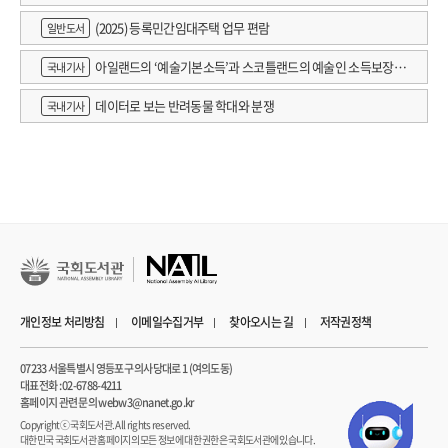
‘공부’ 그 자체였습니다. 그 공부는 “눈은 나부터 쓰는 거”라는 기본에서부터
(2025) 등록민간임대주택 업무 편람
일반도서
출발합니다.
아일랜드의 ‘예술기본소득’과 스코틀랜드의 예술인 소득보장정
국내기사
삶이란 성공 말고 가치를 좇는 과정이자
책 논의
더 나은 사람이 되기 위한 투쟁의 나날이다
데이터로 보는 반려동물 학대와 분쟁
국내기사
이기고 지고를 떠나서 플레이 자체를 얘들은 좀 다르게 하네, 그런 소리를 듣고
싶어요. 물론 경기에서 이기면 좋기야 하겠지만, 저는 일단 경기력을 따지는 거예요.
경기력이 우세해도 패할 수 있어요. 열 골 먹어도 돼요. 왜? 제 목표는 지금 열 골
먹고, 스무 골 먹어도, 후에 열다섯 골로 줄이고, 열 골로 줄이고, 다섯 골로 줄이고,
두 골로 줄이고, 한 골로 줄여가며, 제가 원하는 축구에 색을 한번 칠해보겠다는
거니까요. 평생의 꿈이라면 그거 하나예요. 저는 이기기 위한 뻥 축구는 절대로 안
해요. 예의가 살아 있는 축구를 하고 싶은 거예요. 전 다 제쳐두더라도 이 표현을 꼭
한번 듣고 싶은 거예요. “야, 참 아름답게 축구한다.” _「코치」
개인정보 처리방침
이메일수집거부
찾아오시는 길
저작권정책
매번 똑같은 상황이 발생하지 않는 축구는 인생의 축소판이라 할 수 있습니다.
07233 서울특별시 영등포구 의사당대로 1 (여의도동)
대표전화 : 02-6788-4211
순간순간 바뀌는 공간 정황을 빠르게 인지하며 어떤 플레이를 해야 하는지
홈페이지 관련 문의 webw3@nanet.go.kr
즉흥적으로 판단해야 합니다. 몸으로 상대와 부딪치면서 계속 생각하고 판단해야
Copyrightⓒ 국회도서관. All rights reserved.
하는 운동장에서처럼, 우리는 삶에서도 실수하고 실패하고 시행착오를 겪으면서
대한민국 국회도서관 홈페이지의 모든 정보에 대한 권한은 국회도서관에 있습니다.