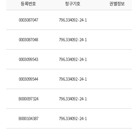
리더│“그 시간에 우리 팀 선수 챙기지, 상대 팀 전술 챙기지 않는다고요.” 93
등록번호
청구기호
권별정보
코치│“세상이 나빠지는 건 공부 안 하는 사람들이 지도자 노릇을 해서예요.” 109
부모│“높은 나무 위에서 내려다보듯 거리를 두고 지켜보는 일이 아닌가 하고요.”
0003087047
796.334092 -24-1
127
훔쳐 보기
0003087048
796.334092 -24-1
손웅정의 독서 노트 143
0003099543
796.334092 -24-1
넓게 보기
청소│“이 몰입은 어디에서 오는가 하면, 단순함이거든요.” 165
운동│“우리가 돈을 벌어도 몸이 벌잖아요.” 175
0003099544
796.334092 -24-1
독서│“이 힘든 걸 계속하다보니까요, 내 삶이 쉬워지는 거예요.” 189
높이 보기
B000097324
796.334092 -24-1
사색│“답은 꼭 못 빨아들여도 제 내면으로 끊임없이 청소기를 돌려보는 거요.” 203
통찰│“우리 아이들 그래서 제가 혹사 안 시키는 거예요.” 219
B000104387
796.334092 -24-1
행복│“발밑에는 축구공이 있고, 손끝에는 책이 있잖아요.” 233