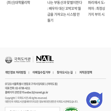
(최신)대학물리학
나는 부동산과 맞벌이한다
파리에서 도시락
햇빛 샤워하기 등 생활에서 작은 습관을 만들 수 있는 실천법이다.
: 배우자 대신 꼬박꼬박 월
여자 : 최정상으로
운동을 하는 이유는 결국 내 삶에 꼭 맞는 체력을 찾고 나의 일상을 위한 체력을
급을 가져오는 시스템 만
가지 부의 시크릿
키우고 가꾸는 것이다. 언젠가를 위한 체력보다, 오늘 하루를 잘 지낼 수 있는
들기
움직임을 채우자. 제어를 없애고 나에게 필요한 자유를 만드는 일은, 가장 잘 알고
있다고 생각하지만 가장 실천하기 어려운 ‘삶을 잘 살아가는 태도’를 북돋아 준다.
운동하러 와서 마음까지 건강해져 가는
망원동의 여성들만을 위한 작은 공간
그곳에서 회원들과 함께 나아가는 일
이때까지 잘 알려지지 않았던 트레이너의 삶을 글로써 엿보는 일도 이 책을 보는
즐거움이다. 책에는 트레이너라는 직업을 선택한 이유, 트레이너로서 선입견에
개인정보 처리방침
이메일수집거부
찾아오시는 길
저작권정책
쌓였던 일, 그리고 매일 만나는 회원들과의 에피소드 등이 담겨 있다. 저자는
회원들을 ‘선생님’이라고 부르는데, 함께 성장해 가는 사람이라고 생각하기
07233 서울특별시 영등포구 의사당대로 1 (여의도동)
때문이다. 그리고 회원들이 안전하고 자유롭게 운동하는 경험을 쌓는 것을 수업의
대표전화 : 02-6788-4211
일 순위 목표로 둔다. 어떤 회원들은 그 경험이 너무 소중하기에, 멀리서부터 와서
홈페이지 관련 문의 webw3@nanet.go.kr
함께 운동을 한다고 한다. 자유롭게 운동할 수 있는 공간이 부족하기 때문이다.
Copyrightⓒ 국회도서관. All rights reserved.
대한민국 국회도서관 홈페이지의 모든 정보에 대한 권한은 국회도서관에 있습니다.
저자는 잘못되었으니 고치라는, 불안을 파는 사람들이 몸을 ‘고쳐야’ 하는 것으로
정의 내리는 세상에서 불안을 쥐고 오는 회원들에게 여기에서까지 애쓰지 말라고