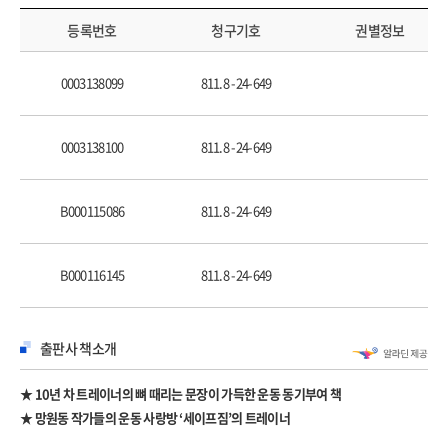
더 나은 삶을 위한 휴식 2-휴대폰 끄기
좋아 보이는 몸의 비밀
등록번호
청구기호
권별정보
우리는 힘 빼는 법을 몰라
무한대의 체력
0003138099
811.8 -24-649
내 아이디는 fdsa4321
더 나은 삶을 위한 휴식 3-초록 팔레트
0003138100
811.8 -24-649
2장 제자리걸음도 운동입니다
- 가볍게 움직이며 알아 가는 내 몸
B000115086
811.8 -24-649
유산소 너무 싫어 으악
삐뚤어진 세상에서 반듯하게 사는 법
더 나은 삶을 위한 운동 1-허밍
B000116145
811.8 -24-649
모든 체중에서 건강을
회복과 성장
칼로리의 비밀
출판사 책소개
더 나은 삶을 위한 운동 2-청소
운다고 근 손실 오지 않습니다
★ 10년 차 트레이너의 뼈 때리는 문장이 가득한 운동 동기부여 책
완벽한 단 하나의 목표
★ 망원동 작가들의 운동 사랑방 ‘세이프짐’의 트레이너
더 나은 삶을 위한 운동 3-돕기