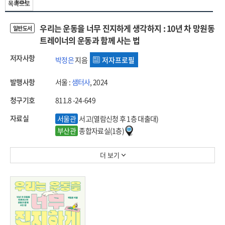
목록으로
우리는 운동을 너무 진지하게 생각하지 : 10년 차 망원동
일반도서
트레이너의 운동과 함께 사는 법
저자사항
박정은
지음
저자프로필
발행사항
서울 :
샘터사
, 2024
청구기호
811.8 -24-649
자료실
서울관
서고(열람신청 후 1층 대출대)
부산관
종합자료실(1층)
더 보기