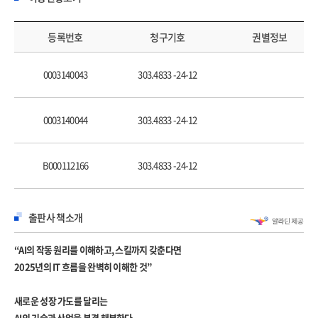
‘생성형 AI’ 앱으로 스며들다
‘LAM’ PC와 스마트폰으로 침투하다
등록번호
청구기호
권별정보
‘임바디드 AI’ 로봇은 상상이 아닌 현실이다
‘차세대 디바이스’ 세 번째 인터넷 사용자 경험을 주도하다
0003140043
303.4833 -24-12
‘AI 데이터센터’ 미래의 부가가치를 위한 투자
‘AI 솔루션’ 새로운 비즈니스의 기회
‘데이터’ AI의 품질을 결정하다
0003140044
303.4833 -24-12
‘디지털 트랜스포메이션’ 벌써 10년, AIX로의 대전환
‘오감을 느끼는 AI’ 시청각을 넘어 오감으로
B000112166
303.4833 -24-12
‘딥페이크’ AI로 인한 사회적 고민
PART 2. AI 기술의 확장과 경쟁
출판사 책소개
LLM의 다변화, LMM의 확장, LAM의 대두
‘sLLM 차별화’ 취사선택하는 버티컬 LLM으로의 발전
“AI의 작동 원리를 이해하고, 스킬까지 갖춘다면
‘LMM 전략’ 눈과 귀가 달린 AI로 진화하다
2025년의 IT 흐름을 완벽히 이해한 것”
‘LAM 혁신’ 다변화를 넘어 확장으로, 진화를 넘어 초진화로
새로운 성장 가도를 달리는
AI 시장을 둘러싼 경쟁 구도
AI의 기술과 산업을 본격 해부한다