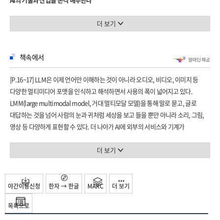
‘AI 전쟁’ 오픈AI, 구글, 애플, 마이크로소프트
‘애플 인텔리전스’ AI 생태계를 조성하는 애플
★★★ 《트렌드 코리아》 김난도 교수,
더 보기
‘AI 칩셋’ 사활을 거는 빅테크 기업
한빛미디어 박태웅 의장 강력 추천 ★★★
온디바이스 AI 시대가 온다
책속에서
향후 AI를 비롯한 IT 기술의 트렌드는 물론이고,
‘AI의 초지능화’ 클라우드를 벗어나 스마트폰 속으로
근미래 산업과 소비의 지형을 제대로 파악하고자 하는 독자라면 읽지 않을 수 없는
‘AI 스마트폰’ 변환, 압축, 확장의 생성형 AI
[P.16~17] LLM은 이제 언어만 이해하는 것이 아니라 오디오, 비디오, 이미지 등
책이다.
‘AI 에이전트’ AI를 삼키다
다양한 멀티미디어 포맷을 인식하고 해석하면서 사용의 폭이 넓어지고 있다.
― 김난도, 서울대 소비자학과 교수, 《트렌드 코리아》 시리즈 대표 저자
LMM(large multimodal model, 거대 멀티모달 모델)을 통해 말로 묻고, 글로
산업용 로봇과 일상 속 휴머노이드 로봇
대답하는 것을 넘어 사람의 눈과 귀처럼 세상을 보고 들을 뿐만 아니라 소리, 그림,
해마다 내놓는 IT 트렌드의 새 시리즈 《IT 트렌드 2025》가 나왔다.
‘산업용 로봇’ AI와 로봇 기술의 융합
영상 등 다양하게 표현할 수 있다. 더 나아가 AI에 외부의 서비스와 기계가
그가 가장 잘하는 일을 몹시 깔끔하게 해냈다. 성실함에 경의를 표한다.
‘휴머노이드 로봇’ 로봇의 생명은 챗GPT?
연결되면서 실행 영역도 확장하고 있다.
― 박태웅, 한빛미디어 의장
‘로봇과 노동시장’ 인간에게 내려진 도전 과제
[P. 67] 그렇다면 2025년의 떠오르는 IT 산업 주력 트렌드는 무엇일까? 바로 이런 AI
더 보기
서비스가 필요로 하는 AI 솔루션이다. 1990년대 조립 PC가 국내에서 부상하기
2025년은 AI가 우리 일상에 더욱 깊숙이 스며들 것을 대비해 기술에 대한 깊은
PART 3. 신산업혁명과 기업의 혁신
시작하면서 용산에 방문하는 사람이 늘고 주변 식당과 컴퓨터 학원, 고장 수리 업체,
이해와 준비가 필요하다. AI 기술은 챗GPT가 본격적으로 보급된 2023년부터 빠른
신산업혁명의 마중물, 생성형 AI
전문서적 출판사의 매출이 먼저 상승한 것과 비슷하다. 이처럼 AI 서비스가
야간이용신청
한자 → 한글
MARC
더 보기
속도로 변화하며 그 영향력도 덩달아 높아졌다. 이에 IT 테크라이터이자 ICT 분야
‘신산업혁명’ 세 번째 세상 속 기술의 특이점
급부상하려면 서비스 개발과 운영에 필요한 솔루션이 필요하다. AI 인프라가
전문가 김지현 작가는 2025년을 ‘AI 발전의 시기’로 정의하고 주요 키워드 10개를
‘클라우드’ 초거대 AI를 품고 날다
목록으로
하드웨어, 네트워크 등의 물리적 실체를 가진 것이라면, AI 솔루션은 소프트웨어
뽑아 미래를 대비하고, AI 트렌드에 대한 재미있고 심도 있는 질문으로 인공지능
‘AI 인프라’ 점점 커지는 역할과 중요성