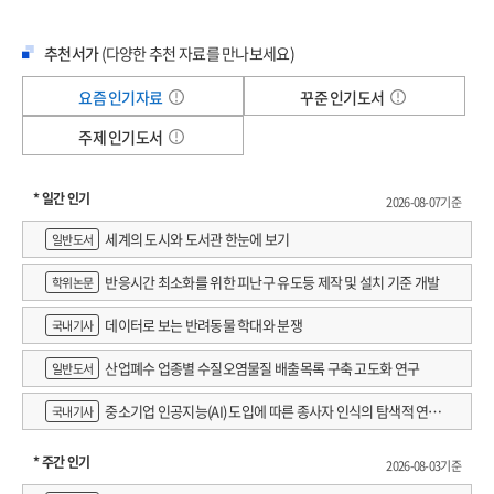
속성을 지닌다. 2025년은 AI 솔루션이 기업용, 일반용으로 다변화되면서 주목받을
시대의 청사진을 제시한다.
것이다.
《IT 트렌드 2023》부터 시작한 'IT 트렌드' 세 번째 시리즈 《IT 트렌드 2025》
AI 기반의 생태계와 기술의 다변화
추천서가
(다양한 추천 자료를 만나보세요)
[P. 79] 팬데믹 기간에 많은 기업이 비대면 고객 서비스를 강화하고 협업 툴을
에서는 IT 기술과 산업의 흐름을 파악하고 개인, 기업, 정부 등이 꼭 알아야 할
‘AI 플랫폼’ 웹, 모바일에 이어 세상을 뒤흔들다
전사적으로 도입했으며, 클라우드 전환도 가속화했다. 그러나 엔데믹으로의 전환은
실질적인 가치와 전망을 담았다. 책에서 제시하는 개인이 갖춰야 할 IT 지식, 기업이
‘메타버스와 NFT’ AI와의 시너지는 언제쯤일까
요즘 인기자료
꾸준 인기도서
팬데믹 기간 중 경험하고 투자한 디지털 전환의 효과를 유지하면서도 기존 사업과
만들어야 할 비즈니스 모델, 정부가 실행해야 할 역할을 따라가면 AI 시대에
‘양자 컴퓨터’ 더욱 고도화될 AI
운영 방식의 효율성을 회복해야 하는 새로운 과제를 부여했다. 일례로 생성형 AI는
주제 인기도서
앞서나가는 돌파구를 찾을 수 있을 것이다. 이 책은 AI 시대의 새로운 지침서로서
자동 번역과 통역 그리고 실제 문서를 작성하고 코드를 생성하는 등 반복적이고
기술의 변화와 그에 대한 준비, IT 기술과 비즈니스 모델을 잘 운영하기 위한
기업의 AIX를 통한 사업 혁신
시간 소모적인 업무의 자동화를 통해 효율과 효과 모두를 챙기며 개선한다.
통찰력을 제공하고, 독자가 AI와 IT 기술의 발전에 잘 대비할 수 있도록 도울 것이다.
* 일간 인기
‘기업 디지털 트랜스포메이션’ 지난 5년 돌아보기
2026-08-07기준
‘기업 AIX 전략’ 생성형 AI로 만들다
세계의 도시와 도서관 한눈에 보기
일반도서
“AI 산업과 기술은 계속 성장한다”
‘RPA와 AI 팀원’ AI의 업무 효율화
AI가 가져올 변화는 우리 미래에 기회
반응시간 최소화를 위한 피난구 유도등 제작 및 설치 기준 개발
학위논문
PART 4. AI 혁명, 정부와 개인의 대처
데이터로 보는 반려동물 학대와 분쟁
기술, 산업, 비즈니스 모델,
국내기사
도구와 플랫폼을 바꾼 인터넷 서비스
금융, 문화, 생활을 가로지르는 AI 혁신
‘원 프롬프트, 멀티 액션’ 시간 낭비 없는 인터넷 환경
산업폐수 업종별 수질오염물질 배출목록 구축 고도화 연구
일반도서
2025년은 더 나은 미래를 위한
‘검색창에서 대화창으로’ 검색과 결과의 영역을 넓히다
인공지능 전환의 골든타임
중소기업 인공지능(AI) 도입에 따른 종사자 인식의 탐색적 연구 :
국내기사
‘사람 대신 AI’ API와 자동화 서비스
창원시 제조AI 프로그램 참가기업을 중심으로
2024년의 IT 산업은 2023년에 이어 매우 빠른 속도로 발전하며 기술과 시장 모두에
* 주간 인기
AI의 양면성, 두려움과 희망의 경계
2026-08-03기준
큰 변화를 주었다. LMM에 이은 LAM과 LMM의 부상, AI의 품질을 결정하는
‘AI 디스토피아’ AI의 장단점과 사회적 책임