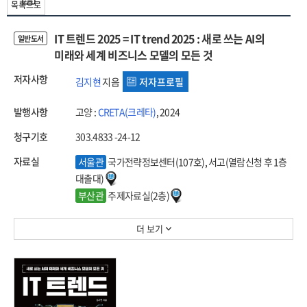
목록으로
IT 트렌드 2025 = IT trend 2025 : 새로 쓰는 AI의
일반도서
미래와 세계 비즈니스 모델의 모든 것
저자사항
김지현
지음
저자프로필
발행사항
고양 :
CRETA(크레타)
, 2024
청구기호
303.4833 -24-12
자료실
서울관
국가전략정보센터(107호), 서고(열람신청 후 1층
대출대)
부산관
주제자료실(2층)
더 보기