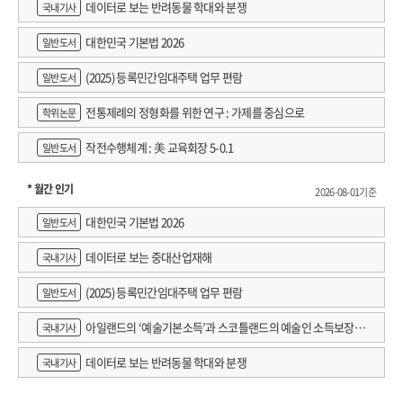
데이터로 보는 반려동물 학대와 분쟁
국내기사
데이터의 발전, 임바디드 AI와 휴머노이드 로봇, 차세대 디바이스 등의 미래를
‘AI 유토피아’ 올바르게 사용할 때 비로소 혁신이다
밝히고 있고, 클라우드, AI 데이터 센터 등의 기술도 여전히 우상향 곡선을 그리고
대한민국 기본법 2026
‘AI의 본질’ 새 시대의 새로운 법
일반도서
있다. 2025년은 기술과 산업, 대중 할 것 없이 AI의 발전에 집중해야 한다. 지난 몇
(2025) 등록민간임대주택 업무 편람
년간 AI에 대한 막대한 투자가 이어졌기에 본격적으로 수익을 검증해야 하는 한
일반도서
AI 시대, 개인의 대처와 정부의 역할
해가 될 것이다. AI 모델이나 인프라는 물론이고, 새로운 가치를 창출하는 AI 산업
‘AI와 일터’ 인간의 일을 돕는 AI
전통제례의 정형화를 위한 연구 : 가제를 중심으로
학위논문
솔루션, 우리 삶에서 흔히 사용하는 모바일과 인터넷 소프트웨어에 AI를 접목하는
‘AI와 노동시장’ AI의 고도화와 일자리 위협
시도도 늘 것이다. 이에 본격적으로 AI 시대를 개막하는 한 해로 삼아야 한다. 이를
작전수행체계 : 美 교육회장 5-0.1
일반도서
‘AI와 교육’ 함께 커가는 시대, 목적이 아닌 수단으로
성공적으로 이끌기 위해서는 AI 리터러시를 갖추고 기술을 오남용하지 않고 잘
‘K-IT’ 대한민국만 할 수 있는 서비스와 정부의 역할
활용하는 지식과 문화가 필요하다.
* 월간 인기
2026-08-01기준
부록. AI 트렌드 2025, 묻고 답하다
대한민국 기본법 2026
일반도서
2025년 IT 트렌드 10대 키워드
IT 혁명이 지속되는 2024년
“AI가 이끄는 한 해”
데이터로 보는 중대산업재해
① AI는 쿠팡을 어떻게 바꿀까?
국내기사
② AI폰은 어떤 가치를 제공하나?
(2025) 등록민간임대주택 업무 편람
일반도서
AI 생태계의 확장,
③ 엔비디아는 계속 승승장구할까?
특이점을 넘어 초진화 시대가 온다
④ 삼성전자는 AI에 어떻게 대응하고 있나?
아일랜드의 ‘예술기본소득’과 스코틀랜드의 예술인 소득보장정
국내기사
⑤ 메타의 AI 전략은 무엇일까?
책 논의
✱ ‘생성형 AI’ 앱으로 스며들다
데이터로 보는 반려동물 학대와 분쟁
국내기사
⑥ AI는 검색 서비스를 무너뜨릴까?
챗GPT 이후의 세계는 마치 2010년대의 모바일 붐을 연상시킨다. 챗GPT라는
⑦ 오픈AI는 제2의 구글이 될까?
거대한 물결을 맞이한 후 다양한 종류의 AI 서비스가 쏟아져 나오고 있다.