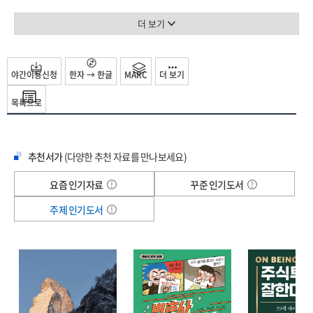
이르는 재산 피해가 발생했다. 저자는 흡사 분 단위로 재난영화를 촬영하듯 그날의
더 보기
화재를 집요하게 좇는다.
이 책이 충격적인 이유는 포트맥머리 화재가 어느 특정 지역의 개별 사건이 아니라,
최근 전 세계에서 발생하는 대형 화재들과도 무관하지 않다는 사실이다. 갈수록 더
야간이용신청
한자 → 한글
MARC
더 보기
뜨겁고 불에 더 취약해진 이 세상에서 우리는 아무런 예고도 없이 불과 맞닥뜨려야
한다. 이 책은 인간에게 종말론적 대재앙과도 같은 화재를 통해 우리가 무엇을
목록으로
어떻게 준비해야 하는지에 대한 경각심을 일깨워준다.
“불의 시대가 시작되면 그 어떤 것도 돌이킬 수 없다”
추천서가
(다양한 추천 자료를 만나보세요)
급변하는 불과 인류의 관계를 파헤친 기후 위기 보고서
요즘 인기자료
꾸준 인기도서
불은 수십만 년 동안 인류 진화의 주된 동력이었으며, 문화와 문명의 발전을
주제 인기도서
이끌어왔다. 음식을 요리하고, 집을 따뜻하게 하며, 거대한 경제를 움직이는 기계에
동력을 공급할 수 있게 해주었다. 그러나 이 불안정한 에너지원은 항상 인간의
통제를 벗어날 수 있다고 위협해왔으며, 기후 변화가 심화되는 새로운 시대에는
우리가 과거 상상할 수 없었던 방식으로 그 파괴력이 분출될 것이다.
저자는 화석연료 산업에서도 가장 지저분한 전초기지라 할 수 있는 캐나다
포트맥머리의 오일샌드 채굴 산업을 배경으로, 단테가 쓴 ‘지옥’이 연상될 정도로
생생한 묘사를 통해 그 누구도 예상하지 못한 화재를 그려낸다. 뜨거운 열정이