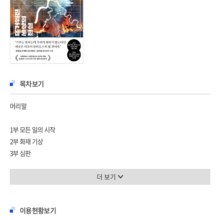
목차보기
머리말
1부 모든 일의 시작
2부 화재 기상
3부 심판
맺음말
더 보기
감사의 말
주
이용현황보기
참고문헌