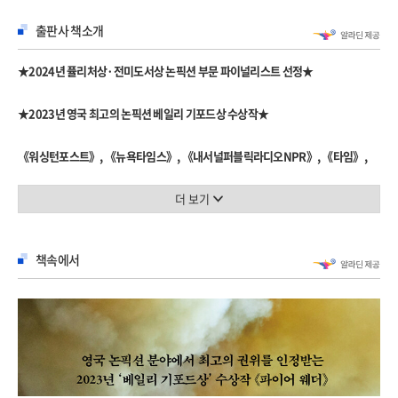
출판사 책소개
★2024년 퓰리처상·전미도서상 논픽션 부문 파이널리스트 선정★
★2023년 영국 최고의 논픽션 베일리 기포드상 수상작★
《워싱턴포스트》, 《뉴욕타임스》, 《내서널퍼블릭라디오NPR》, 《타임》,
《슬레이트》, 《뉴요커》, 《스미소니언》 선정 ‘올해 최고의 책’
더 보기
2023 영국 최고의 논픽션 ‘베일리 기포드상’ 수상작 《파이어 웨더》
오늘날 인류의 가장 강력한 위협인 불에 관한 충격적인 책!
책속에서
2023년 영국 논픽션 분야에서 최고의 권위를 인정받는 베일리 기포드상 수상작인
《파이어 웨더》는 2024년 퓰리처상·전미도서상 논픽션 부문 파이널리스트
선정작이자 여러 언론 매체에서 ‘올해 최고의 책’으로 선정할 만큼 수많은 찬사를
받은 화제의 베스트셀러다.
2016년 5월, 캐나다 석유산업의 중심지이자 미국 최대 원유 공급업체가 있는
포트맥머리에 일어난 화재로 단 하루 만에 10만여 명이 대피하고 100억 달러에