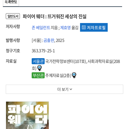
목록으로
파이어 웨더 : 뜨거워진 세상의 진실
일반도서
저자사항
존 베일런트
지음 ;
제효영
옮김
저자프로필
발행사항
[서울] :
곰출판
, 2025
청구기호
363.379 -25-1
자료실
서울관
국가전략정보센터(107호), 사회과학자료실(208
호)
부산관
주제자료실(2층)
더 보기