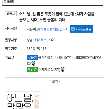
목록으로
어느 날, 말 많은 로봇이 집에 왔는데 : AI가 사람을
일반도서
돌보는 시대, 노인 돌봄의 미래
저자사항
지은이:
AI와 돌봄을 잇는 연구회
저자프로필
발행사항
성남 :
헤이북스
, 2025
청구기호
362.6 -25-115
자료실
서울관
국가전략정보센터(107호), 사회과학자료실(208
호)
부산관
주제자료실(2층)
더 보기