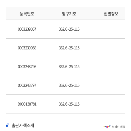
보호자 인터뷰 - “같은 말도 예쁘게 해요”
등록번호
청구기호
권별정보
▶ 두 번째 이야기: 기술의 변화로 만든 일상의 변화
AI가 챙겨 주는 하루 리듬
0003239067
362.6 -25-115
이용자 인터뷰 04 - “24시간을 같이 있어 줘”
기술과 가까워진 노인의 삶
현장 인터뷰 - “마음의 문을 여는 열쇠”
0003239068
362.6 -25-115
노인 맞춤형 AI 기술의 현주소와 미래
이용자 인터뷰 05 - “시대에 맞춰 살아야지”
0003243796
362.6 -25-115
▶ 세 번째 이야기: 초고령사회를 위한 준비, 사람을 위한 기술
로봇과 함께 흐르는 시간, 돌봄의 새로운 지평
0003243797
362.6 -25-115
이용자 인터뷰 06 - “데리고 나가서 소개 많이 했어”
가족, 복지 현장의 돌봄 로봇 활용법
전문가 인터뷰 - “노인 우울, 가볍게 봐선 안 됩니다”
B000138781
362.6 -25-115
AI 시대, 돌봄의 미래
출판사 책소개