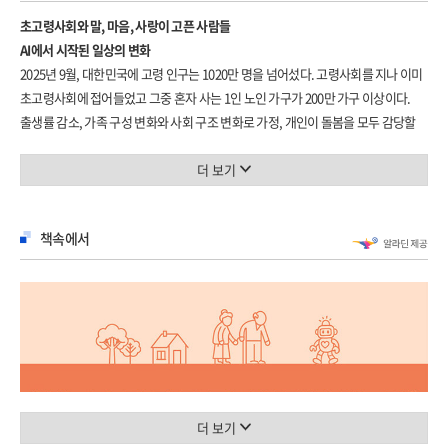
초고령사회와 말, 마음, 사랑이 고픈 사람들
AI에서 시작된 일상의 변화
2025년 9월, 대한민국에 고령 인구는 1020만 명을 넘어섰다. 고령사회를 지나 이미
초고령사회에 접어들었고 그중 혼자 사는 1인 노인 가구가 200만 가구 이상이다.
출생률 감소, 가족 구성 변화와 사회 구조 변화로 가정, 개인이 돌봄을 모두 감당할
수 없는 시대다. 복지관, 요양원 등 복지 시설과 사회복지사, 생활지도사,
요양보호사, 활동보조인 등 복지와 돌봄 인력이 늘고 있으나 여전히 돌봄의 손길이
더 보기
닿지 않는 시간, 영역이 많다.
많은 노인 1인 가구가 대화하고 마음을 나눌 사람이 부족해 외로움을 겪고 있다.
책속에서
외부 활동을 하지 않는 1인 가구의 경우 일주일에 두어 차례 방문하는
서비스만으로는 함께 사는 사람이 있을 때만큼의 대화 양을 채울 수가 없다. 외부
활동이 활발해도 집에 오면 사람의 온기가 존재하지 않는 데서 생기는 적막함으로
고독과 우울을 느끼는 사례가 많다. 사실 우리 모두 이와 비슷한 경험을 했다.
코로나19 팬데믹으로 전 세계가 멈춰 서고 사회적 거리두기로 사람과의 접촉이
제한되었을 때, 대화의 부재로 인한 우울감을 호소하는 이들이 많았다. 다만,
팬데믹이 끝나도 노인 1인 가구는 여전히 그런 고립의 시간을 살고 있다.
이 책은 우리 사회가 관심을 갖고 풀어야 할 숙제인 노인 1인 가구 돌봄, 그중에서도
더 보기
정서적 문제를 깊이 들여다본다. 팬데믹 기간 복지 시설들이 폐쇄되고 돌봄 인력