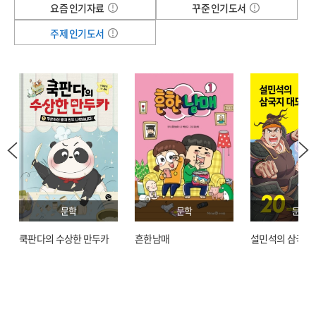
요즘 인기자료
꾸준 인기도서
12장 어둠
◇ 왜 지금 현대지성판 『두 도시 이야기』를 읽어야 하는가
13장 쉰둘
주제 인기도서
- 국내 유일 G.K. 체스터턴 서문 수록: 작품의 깊이를 가장 정확히 해석한 권위 있는
14장 뜨개질이 끝나다
안내서
15장 발소리가 영원히 사라지다
- 정회성 번역의 결정판: 디킨스 문장·리듬·뉘앙스를 그대로 살린 가장 읽기 쉬운
한국어판
해설 | 정회성
- 오리지널 일러스트 41점: 혁명의 현장을 그대로 재현한 ‘감정까지 보이는’ 비주얼
찰스 디킨스 연보
- 오늘의 독자를 위한 고전: 분열과 혐오의 시대에 다시 읽는, 지금 가장 필요한 서사
혁명을 견딘 인간의 마음을 복원하다:
디킨스가 그린 감정의 지도
1859년, 디킨스는 자신이 창간한 잡지에 연재 중이던 『두 도시 이야기』의 결말을
문학
문학
문학
앞두고 이렇게 말했다.
쿡판다의 수상한 만두카
흔한남매
설민석의 삼국지
“이것이 내가 쓴 최고의 이야기가 되기를 바란다.”
그 문장은 결코 과장이 아니었다. 이 작품은 디킨스의 문학적 기술, 감정 감각,
사회적 통찰이 절정에 이른 순간에 쓰였고, 그 어떤 작품보다 ‘시대의 긴장’을
포착해낸 걸작이기 때문이다.
현대지성은 이 작품의 정수(essence)를 최대한 손상 없이 한국 독자에게 전달하기