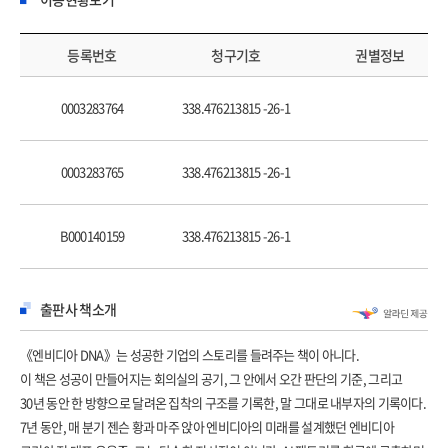
ㆍ28
가족 경영인 듯, 군대인 듯 : 젠슨 황의 리더십 스타일 ㆍ33
지적 정직함(Intellectual Honesty) : 틀렸음을 인정하는 순간 혁신이 시작된다
등록번호
청구기호
권별정보
ㆍ38
0003283764
338.476213815 -26-1
2장 조직 문화: 야생마들은 어떻게 빛의 속도로 달리는가?
SOL(Speed of Light): 물리적 한계까지 밀어붙여라 ㆍ50
0003283765
338.476213815 -26-1
조직도 없는 회사 ㆍ54
젠슨 황의 분노: “지적 정직함(Intellectual Honesty)”을 향한 욕설 ㆍ59
B000140159
338.476213815 -26-1
Top 5 Things ㆍ64
AI 시대의 리쿠르팅 DNA ㆍ70
엔비디아 사옥 디자인의 비밀 : 왜 사옥 전체가 거대한 ‘커피숍’처럼 웅성거리기를
출판사 책소개
원하는가 ㆍ75
젠슨 황은 뛰고, 한국인은 날아다닌다 ㆍ79
《엔비디아 DNA》는 성공한 기업의 스토리를 들려주는 책이 아니다.
워라밸의 함정 : 한국 사회에서 4.5일제를 외칠 때, 젠슨 황은 ‘고통’을 말한다 ㆍ84
이 책은 성공이 만들어지는 회의실의 공기, 그 안에서 오간 판단의 기준, 그리고
실패'를 다루는 태도: 엔비디아는 어떻게 넘어지고, 왜 다시 일어나는가 ㆍ89
30년 동안 한 방향으로 달려온 집착의 구조를 기록한, 말 그대로 내부자의 기록이다.
7년 동안, 매 분기 젠슨 황과 마주 앉아 엔비디아의 미래를 설계했던 엔비디아
3장 기술의 해자: 왜 아무도 엔비디아를 넘을 수 없는가