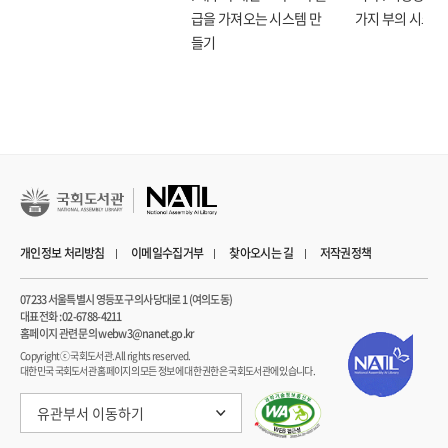
7장 지정학적 전쟁: 칩 워(Chip War)와 엔비디아의 줄타기 (Geopolitics)
급을 가져오는 시스템 만
가지 부의 시크릿
들기
미국 vs 중국: 샌드위치가 된 엔비디아 ㆍ265
TSMC와의 혈맹, 그리고 미묘한 긴장 ㆍ270
빅테크들의 반란: 탈(脫) 엔비디아는 가능한가? ㆍ276
8장 패권 경쟁의 지형: AI 동맹과 한국의 생존 전략(Alliance)
AI 동맹 지도: 삼성, SK, 현대차, 네이버의 넥스트 스텝 ㆍ285
메모리 강국 한국의 숙명: 엔비디아 생태계에서 ‘파트너’로 살아남기 ㆍ289
중국의 추격과 엔비디아의 '로우-컷' 전략: AI 기술이 지정학적 무기가 된 현실 ㆍ294
개인정보 처리방침
이메일수집거부
찾아오시는 길
저작권정책
APEC 2025를 기점으로 우리가 준비해야 할 것들 ㆍ300
07233 서울특별시 영등포구 의사당대로 1 (여의도동)
9장 한국 기업의 생존 로드맵: 우리는 무엇을 준비해야 하는가? (Korea Strategy)
대표전화 : 02-6788-4211
홈페이지 관련 문의 webw3@nanet.go.kr
Copyrightⓒ 국회도서관. All rights reserved.
엔비디아의 시각에서 본 경쟁 업체들: 구글, 메타, 테슬라, 아마존을 대하는 방식
대한민국 국회도서관 홈페이지의 모든 정보에 대한 권한은 국회도서관에 있습니다.
ㆍ308
메모리 반도체의 운명: HBM 전쟁 ㆍ313
유관부서 이동하기
네이버, 카카오, 그리고 한국 AI 스타트업의 길 ㆍ318