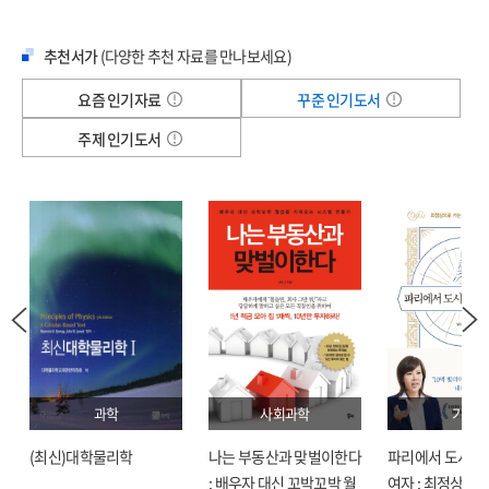
젠슨 황이라는 인물을 통해
조직이 어떻게 시대를 앞서가는가,
5장 미래를 낚아채는 기술: AI 인프라 구축의 비밀 (Infrastructure)
추천서가
(다양한 추천 자료를 만나보세요)
개인이 어떻게 그 속도에 올라탈 수 있는가를 보여주는 책이다.
지금 필요한 건 더 많은 정보가 아니라,
EIOFS : Early Indicator Of Future Success ㆍ194
요즘 인기자료
꾸준 인기도서
조금 투박하더라도 먼저 움직이는 첫 실행이라는 걸,
실전 : 엔비디아 기반 AI 인프라 구축의 정석 ㆍ200
주제 인기도서
이 책은 강하게 설득한다.
AI 도입 성공과 실패를 가르는 세 가지 핵심 조건 ㆍ205
디지털 트윈 혁명 : 제조와 물류를 근본적으로 바꾸는 ‘가상 현실 공장’ ㆍ216
트레이닝보다 훨씬 큰 시장, 인퍼런스 ㆍ221
6장 직업의 진화: AI와 함께 사는 개인의 생존법(Individual Strategy)
직업의 종말인가, 진화인가? ㆍ231
뜨는 직업의 조건 ㆍ236
문과와 이과의 경계 붕괴 ㆍ241
‘평생 학습’을 넘어 ‘평생 재설계’로 ㆍ246
학습 속도가 생존 속도다 ㆍ251
과학
사회과학
기술
(최신)대학물리학
나는 부동산과 맞벌이한다
파리에서 도시락
PART 3 WAR: 총성 없는 전쟁, 칩 워(Chip War)
: 배우자 대신 꼬박꼬박 월
여자 : 최정상으로