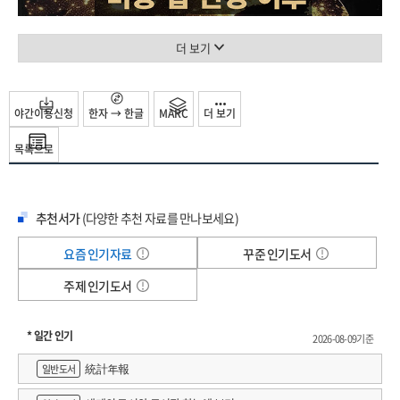
AI 반도체 수퍼 사이클에 힘입은 삼성전자와 SK하이닉스의 역대급 실적까지.
다음 반도체로 가는 길 529
2026년 봄의 뉴스들은 반도체를 둘러싼 경쟁이 세계 질서 재편의 핵심 축이
삼성전자 굴기 2.0 547
더 보기
되었음을 다시금 보여 준다. 그리고 그 재편의 중심에는 항상 중국이 있다.
한국 파운드리의 돌파구 561
불확실성 시대의 린치핀 전략 588
그러나 중국 반도체와 AI 산업을 둘러싼 평가는 여전히 극단으로 갈린다.
남은 것은 선택 606
야간이용신청
한자 → 한글
MARC
더 보기
한쪽에서는 막대한 자본과 국가적 정책 지원을 바탕으로 중국이 결국 기술 패권
전쟁에서 우위를 점할 것이라고 본다. 다른 한쪽에서는 중국의 성장이 과장되어
후기 우리는 항산을 위해 항심을 포기해야 하는가? 609
목록으로
있으며, 정부 주도 투자와 과잉 생산, 기술 내재화의 한계가 결국 구조적 취약점으로
후주 625
돌아올 것이라고 말한다. 이번에 ㈜사이언스북스에서 출간한 권석준 성균관 대학교
용어 해설 672
반도체 융합 공학과 교수의 『차이나 반도체 라이징: 중국 첨단 지능화의 허와 실,
찾아보기 682
추천서가
(다양한 추천 자료를 만나보세요)
그리고 한국의 대응 전략』은 바로 이 엇갈린 평가가 맞서는 지점에서 출발한다.
요즘 인기자료
꾸준 인기도서
2022년 전작 『반도체 삼국지』를 통해 동아시아 한중일 삼국의 반도체 산업사와
주제 인기도서
패권 경쟁을 기술 전략적 관점에서 풀어낸 권석준 교수는, 이 책에서 막연한 공포도
안이한 낙관도 경계하면서 중국의 반도체+AI 산업이 실제로 어디까지 와 있는지,
그리고 그 팽창이 얼마나 지속 가능할지를 정밀하게 추적한다.
* 일간 인기
2026-08-09기준
統計年報
일반도서
이제 중국의 반도체와 AI는 몇몇 기업의 성장담이나 정부 지원 규모만으로 설명되지
않는다. 내수 시장 중심의 팽창, 군과 산업의 결합, 기술 자급화 전략, 미국의 제재와