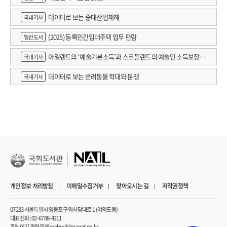
특유의 하이브리드 정책 시스템이다. 그래서 독자는 특정 기업의 약진이나 단기
실적을 넘어 중국 산업 전체를 움직이는 구조와 한계를 함께 보게 된다.
데이터로 보는 중대산업재해
국내기사
(2025) 등록민간임대주택 업무 편람
일반도서
중국 반도체 산업의 성장을 떠받치는 힘은 분명하다. 거대한 공적 투자, 내수 중심의
자급화 전략, 대체 기술과 우회 경로의 모색이 그것이다. 그러나 팽창을 지탱하는 그
아일랜드의 ‘예술기본소득’과 스코틀랜드의 예술인 소득보장정
국내기사
구조가 동시에 부담도 키운다. 막대한 자금 투입은 단기 성과를 만들면서도 수익성
책 논의
악화와 구조 조정 지연을 불러오고, 중앙 정부의 육성 기조와 지방 정부의 과열
데이터로 보는 반려동물 학대와 분쟁
국내기사
경쟁은 중복 투자와 비효율을 낳는다. 미국의 제재는 독자 생태계 구축을
재촉하지만, 한편으로는 기술 격차와 병목 구간도 더 선명하게 드러낸다. 다시 말해
중국을 빠르게 끌어올린 힘은 장기적으로 중국 산업의 부담과 한계까지 함께 만들어
내고 있다.
중국에서 과시하는 혁신 성과와 높은 경제 성장률 이면에는 로봇으로 대체되어
버리는 수많은 노동자들의 일자리 불안정성이 누적되고 있고 인공 지능과 IT,
반도체 같은 특정 산업으로 쏠리는 민관 분야의 투자는 다른 산업과 불균형을
야기한다. 그러나 중국 정부로서는 미중 패권 경쟁이 첨단 기술 중심의 대결 구도로
개인정보 처리방침
이메일수집거부
찾아오시는 길
저작권정책
굳어지는 현 상황에 향후 가장 중요한 비대칭 전력이 될 인공 지능 생태계 주도권
경쟁을 양보할 여유는 없다. 이는 단기적으로는 중국의 패권 추구에 도움이
07233 서울특별시 영등포구 의사당대로 1 (여의도동)
대표전화 : 02-6788-4211
되겠지만, 장기적으로는 중국 경제와 산업 전체에 다음 세대까지 이어질 부담으로
홈페이지 관련 문의 webw3@nanet.go.kr