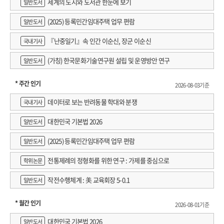
세계의 도시와 도서관 한눈에 보기
일반도서
그에 대응하는 중국식 우회 혁신, 그리고 반도체와 인공 지능이 맞물리며 형성되는
(2025) 등록민간임대주택 업무 편람
새로운 산업 지형 전체를 함께 보아야만 비로소 그 실체가 드러난다. 『차이나
일반도서
반도체 라이징』은 이 복합적인 구조를 자본의 흐름, 공급망 재편, 기정학(技政學)
『난중일기』속 인간 이순신, 장군 이순신
국내기사
의 차원에서 분석하며, 중국 첨단 산업의 동력과 한계를 한 흐름 안에서 보여 준다.
(가칭) 한국문화기술연구원 설립 및 운영방안 연구
일반도서
정보의 홍수와 판단의 혼란에 더 깊이 침잠하기 전, 우리는 중국 반도체 산업이
실제로 어디까지 왔는지, 그리고 구조적으로 과연 어디까지 지속 가능한지 살펴볼
* 주간 인기
2026-08-03기준
필요가 있다. 이는 단순히 반도체 산업에만 국한되는 것이 아니라 향후 반도체를
데이터로 보는 반려동물 학대와 분쟁
국내기사
포함한 모든 제조업, 나아가 모든 분야에서 근본적인 변혁을 이끌 인공 지능 산업의
지속 가능성과도 직결되기 때문에 이 시점에 중국 반도체 산업의 전모를 깊게
대한민국 기본법 2026
일반도서
들여다보는 것은 충분히 시의성이 있다.
(2025) 등록민간임대주택 업무 편람
-1장 「중국의 반도체 굴기」에서
일반도서
전통제례의 정형화를 위한 연구 : 가제를 중심으로
학위논문
중국 반도체 굴기의 동력과 한계
이 책의 첫 번째 강점은 중국의 반도체 굴기를 단순한 기술 추격의 이야기로만
작전수행체계 : 美 교육회장 5-0.1
일반도서
다루지 않는다는 데 있다. 권석준 교수는 화웨이, SMIC, CXMT, 사이캐리어, 딥시크
같은 기업과 사례를 통해 중국 산업 전략의 내부를 들여다본다. 여기서 눈여겨볼
* 월간 인기
2026-08-01기준
대목은 중국을 여기까지 끌어올린 중앙과 지방의 경쟁, 기술과 정치가 결합하는
대한민국 기본법 2026
일반도서