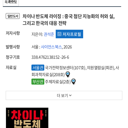
목록으로
차이나 반도체 라이징 : 중국 첨단 지능화의 허와 실,
일반도서
그리고 한국의 대응 전략
저자사항
지은이:
권석준
저자프로필
발행사항
서울 :
사이언스북스
, 2026
청구기호
338.4762138152 -26-6
자료실
서울관
국가전략정보센터(107호), 의원열람실(회관), 사
회과학자료실(208호)
부산관
주제자료실(2층)
더 보기