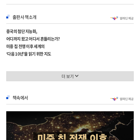
4장 실리콘 트라이앵글과 COCOM 2.0
출판사 책소개
실리콘 트라이앵글 299
대만 반도체 산업의 지속 가능성 332
중국의 첨단 지능화,
COCOM 2.0은 가능한가? 339
어디까지 왔고 어디서 흔들리는가?
미중 칩 전쟁 이후 세계의
5장 중국의 미개척 반도체 영역 진출
‘다음 10년’을 읽기 위한 지도
미중 과학 기술 역량의 재편 361
중국식 혁신 우회 전략 383
대한민국 대표 반도체 전략가가 해부하는
미중 패권 경쟁의 다음 전장, 양자 컴퓨터 411
중국 반도체·AI 첨단 산업과 기정학의 허와 실!
더 보기
미국의 대중 반도체 견제가 한층 더 촘촘해지고 있다. 2026년 4월 2일 발의된
6장 중국 첨단 산업 전략의 미래
MATCH(Multilateral Alignment of Technology Controls on Hardware) 법안은
롱테일로 읽는 중국 산업의 미래 447
책속에서
중국이 스스로 만들기 어려운 심자외선 노광 장비와 실리콘 관통 전극(TSV) 장비 등
탑다운 vs. 보텀업 462
핵심 장비 및 부품의 수출을 동맹국과 함께 통제하겠다는 구상으로, 한국 기업의
민주적 거버넌스의 중요성 481
중국 내 팹 운영에도 직접적인 영향을 미칠 것으로 예측된다. 이처럼 반도체는
중국과 경쟁해야 하는 한국 첨단 산업에 활로는 있을까? 497
경제와 안보, 에너지와 외교의 흐름을 함께 흔드는 전략 자산으로, 특정 산업 현장의
부품을 넘어 세계 질서를 움직이는 핵심 기술 인프라가 되었다. 미중 갈등의 장기화,
7장 한국 반도체의 대응 전략
5월 중순으로 예고된 도널드 트럼프(Donald Trump) 대통령의 방중 및 정상 회담,
특이점 시대, 국내 총지능에 주목하라! 513