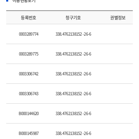
중국식 베팅의 끝 108
2장 중국 반도체와 인공 지능 생태계 팽창
등록번호
청구기호
권별정보
인공 지능 제국주의 121
미중 패권 경쟁의 주전장, 인공 지능 141
0003289774
338.4762138152 -26-6
딥시크 쇼크의 본질 158
딥시크 이후의 판도 172
중국 AI 공급망, 어디까지 내재화됐나? 181
0003289775
338.4762138152 -26-6
대만의 반도체+AI 공급망 재편 전략 190
엔비디아는 중국몽을 꾸는가? 198
0003306742
338.4762138152 -26-6
3장 자유 무역 파운드리 전쟁
파운드리 산업의 본질 213
0003306743
338.4762138152 -26-6
수율 전쟁의 문법 215
대만 파운드리의 현주소 227
일본의 재도전 247
B000144620
338.4762138152 -26-6
파운드리 재건의 현실, 미국의 경우 269
인텔의 난제 272
B000145987
338.4762138152 -26-6
중국 파운드리 산업의 팽창 전략 289