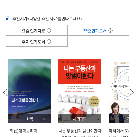
23 “My Enemy’s Enemy”: The Rise of Korea
24 “This Is the Future”
25 The KGB’s Directorate T
추천서가
(다양한 추천 자료를 만나보세요)
26 “Weapons of Mass Destruction”: The Impact of the Offset
요즘 인기자료
꾸준 인기도서
27 War Hero
28 “The Cold War Is Over and You Have Won”
주제 인기도서
PARTV INTEGRATED CIRCUITS, INTEGRATED WORLD?
29 “We Want a Semiconductor Industry in Taiwan”
30 “All People Must Make Semiconductors”
31 “Sharing Gods Love with the Chinese”
32 Lithography Wars
33 The Innovator’s Dilemma
34 Running Faster?
PARTVI OFFSHORING INNOVATION?
35 “Real Men Have Fabs”
36 The Fabless Revolution
과학
사회과학
기술
37 Morris Chang s Grand Alliance
38 Apple Silicon
(최신)대학물리학
나는 부동산과 맞벌이한다
파리에서 도시락
39 EUV