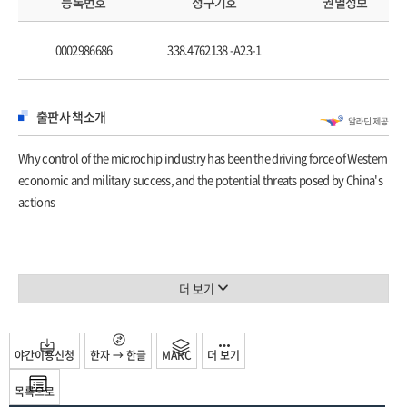
등록번호
청구기호
권별정보
7 Soviet Silicon Valley
8 “Copy It”
0002986686
338.4762138 -A23-1
9 The Transistor Salesman
10 “Transistor Girls”
11 Precision Strike
출판사 책소개
12 Supply Chain Statecraft
13 Intel’s Revolutionaries
Why control of the microchip industry has been the driving force of Western
14 The Pentagon’s Offset Strategy
economic and military success, and the potential threats posed by China's
PART III LEADERSHIP LOST?
actions
15 “That Competition Is Tough”
16 “At War with Japan”
17 “Shipping Junk”
18 The Crude Oil of the 1980s
더 보기
19 Death Spiral
20 The Japan That Can Say No
PART IV AMERICA RESURGENT
야간이용신청
한자 → 한글
MARC
더 보기
21 The Potato Chip King
22 Disrupting Intel
목록으로