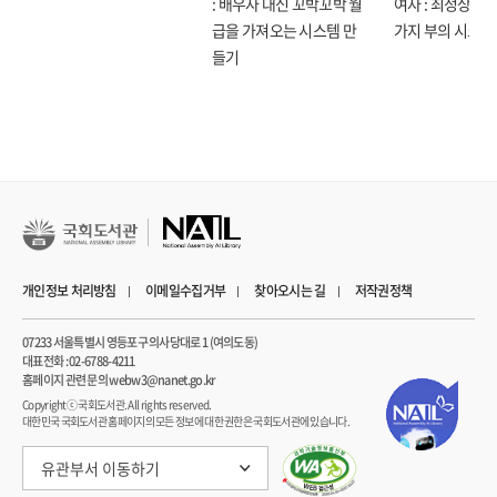
: 배우자 대신 꼬박꼬박 월
여자 : 최정상으로
40 “There Is No Plan B”
급을 가져오는 시스템 만
가지 부의 시크릿
41 How Intel Forgot Innovation
들기
PART VII CHINA’S CHALLENGE
42 Made in China
43 “Call Forth the Assault”
44 Technology Transfer
45 “Mergers Are Bound to Happen”
46 The Rise of Huawei
47 The 5G Future
48 The Next Offset
PART VIII THE CHIP CHOKE
개인정보 처리방침
이메일수집거부
찾아오시는 길
저작권정책
49 “Everything Were Competing On”
50 Fujian Jinhua
07233 서울특별시 영등포구 의사당대로 1 (여의도동)
51 The Assault on Huawei
대표전화 : 02-6788-4211
홈페이지 관련 문의 webw3@nanet.go.kr
52 China’s Sputnik Moment?
Copyrightⓒ 국회도서관. All rights reserved.
53 Shortages and Supply Chains
대한민국 국회도서관 홈페이지의 모든 정보에 대한 권한은 국회도서관에 있습니다.
54 The Taiwan Dilemma
Conclusion
유관부서 이동하기
Acknowledgments