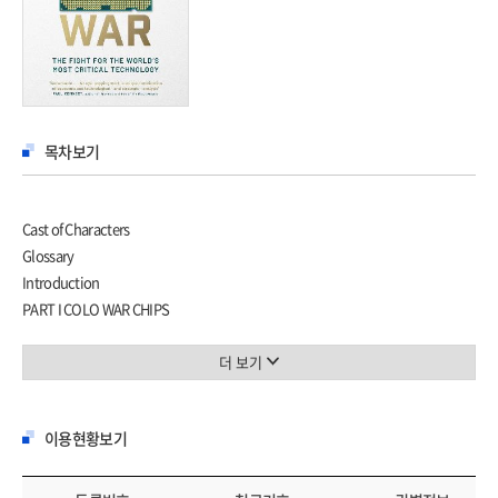
목차보기
Cast of Characters
Glossary
Introduction
PART I COLO WAR CHIPS
1 From Steel to Silicon
2 The Switch
더 보기
3 Noyce, Kilby, and the Integrated Circuit
4 Liftoff
이용현황보기
5 Mortars and Mass Production
6 “I... WANT ... TO ... GET ... RICH”
PART II THE CIRCUITRY OF THE AMERICAN WORLD