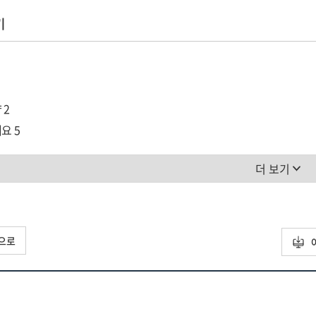
기
 2
개요 5
경과 6
더 보기
동향 및 현안 7
 및 대응 방안 13
링 출처 15
으로