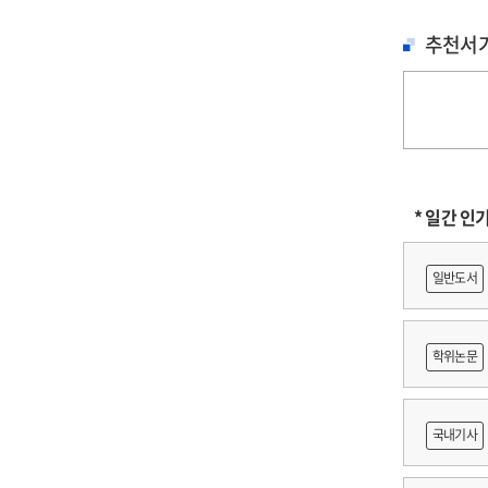
추천서
* 일간 인
일반도서
학위논문
도등 제작
국내기사