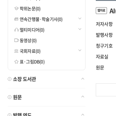
학위논문(0)
A
웹자료
연속간행물·학술기사(0)
저자사항
멀티미디어(0)
발행사항
동영상(0)
청구기호
국회자료(0)
자료실
표·그림DB(0)
원문
소장 도서관
원문
발행 연도