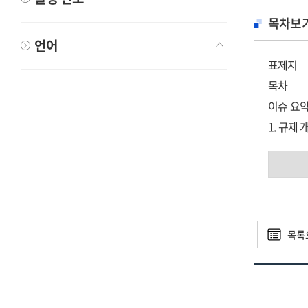
목차보
언어
표제지
목차
이슈 요약
1. 규제 
2. 규제 
3. 규제 
4. 시사점
5. 모니터
목록