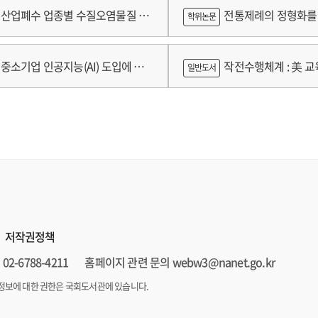
람
산업폐수 업종별 수질오염물질 배
전통제례의 정형화를 
학위논문
구축 고도화 연구
가제를 중심으로
중소기업 인공지능(AI) 도입에 따
작전수행체계 : 美 교육
일반도서
 인식의 탐색적 연구 : 창원시 제조
로그램 참가기업을 중심으로
저작권정책
02-6788-4211
홈페이지 관련 문의 webw3@nanet.go.kr
정보에 대한 권한은 국회도서관에 있습니다.