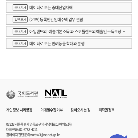
데이터로 보는 중대산업재해
국내기사
(2025) 등록민간임대주택 업무 편람
일반도서
아일랜드의 ‘예술기본소득’과 스코틀랜드의 예술인 소득보장정
국내기사
책 논의
데이터로 보는 반려동물 학대와 분쟁
국내기사
개인정보 처리방침
이메일수집거부
찾아오시는 길
저작권정책
07233 서울특별시 영등포구 의사당대로 1 (여의도동)
대표전화 : 02-6788-4211
홈페이지 관련 문의 webw3@nanet.go.kr