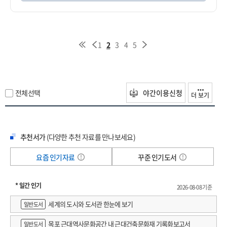
1
2
3
4
5
전체선택
야간이용신청
더 보기
추천서가
(다양한 추천 자료를 만나보세요)
요즘 인기자료
꾸준 인기도서
* 일간 인기
2026-08-08 기준
세계의 도시와 도서관 한눈에 보기
일반도서
목포 근대역사문화공간 내 근대건축문화재 기록화보고서
일반도서