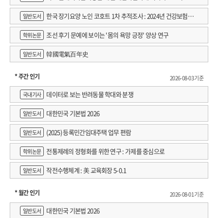
한국 장기요양 노인 코호트 1차 추적조사 : 2024년 건강보험연
일반도서
구원 정규연구보고서
조선 후기 문예에 보이는 '몸의 욕망 긍정' 양상 연구
학위논문
韓國電氣百年史
일반도서
* 주간 인기
2026-08-03 기준
데이터로 보는 반려동물 학대와 분쟁
국내기사
대한민국 기본법 2026
일반도서
(2025) 등록민간임대주택 업무 편람
일반도서
전통제례의 정형화를 위한 연구 : 가제를 중심으로
학위논문
작전수행체계 : 美 교육회장 5-0.1
일반도서
* 월간 인기
2026-08-01 기준
대한민국 기본법 2026
일반도서