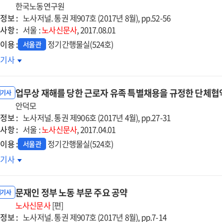
자'
한국노동연구원
정보 :
노사저널. 통권 제907호 (2017년 8월), pp.52-56
사항 :
국생명노동조합
서울 :
노사신문사
, 2017.08.01
창용
이용 :
정기간행물실(524호)
서울관
원장
유경제의
호기사
터뷰]
등과
협
업무상 재해를 당한 근로자 유족 특별채용을 규정한 단체협
내기사
랑스
안덕모
정보 :
회의
노사저널. 통권 제906호 (2017년 4월), pp.27-31
사항 :
버와
서울 :
노사신문사
, 2017.04.01
시
이용 :
정기간행물실(524호)
서울관
무상
호기사
해를
한
문재인 정부 노동 부문 주요 공약
로자
내기사
족
노사신문사
[편]
정보 :
별채용을
노사저널. 통권 제907호 (2017년 8월), pp.7-14