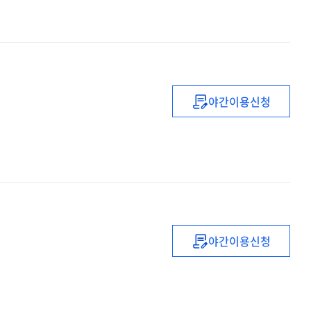
예속된
공유경제의
명과
암
야간이용신청
영국의
온디맨드
서비스
경제에서의
긱
근로자
야간이용신청
1만원
시대를
앞둔
최저임금!