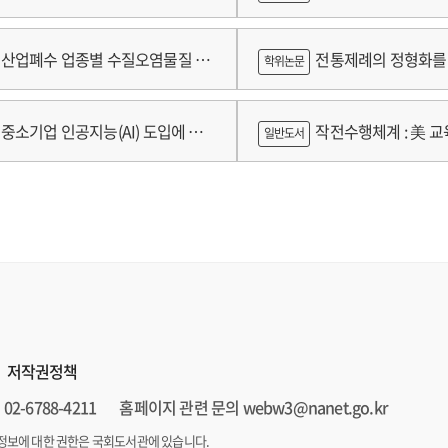
람
산업폐수 업종별 수질오염물질 배
전통제례의 정형화를 
학위논문
구축 고도화 연구
가제를 중심으로
중소기업 인공지능(AI) 도입에 따
작전수행체계 : 美 교육
일반도서
 인식의 탐색적 연구 : 창원시 제조
로그램 참가기업을 중심으로
저작권정책
02-6788-4211
홈페이지 관련 문의 webw3@nanet.go.kr
정보에 대한 권한은 국회도서관에 있습니다.