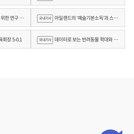
람
위한 연구 :
아일랜드의 ‘예술기본소득’과 스코
국내기사
틀랜드의 예술인 소득보장정책 논의
회장 5-0.1
데이터로 보는 반려동물 학대와 분
국내기사
쟁