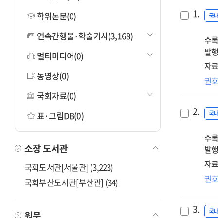
1.
학위논문(0)
국
연속간행물·학술기사(3,168)
수록
발행
멀티미디어(0)
자료
동영상(0)
20
권
주
국회자료(0)
쟁
2.
노
국
표·그림DB(0)
평
수록
및
소장 도서관
발행
전
자료
국회도서관[서울관] (3,223)
격
권
국회부산도서관[부산관] (34)
파
헤
3.
'고
국
원문