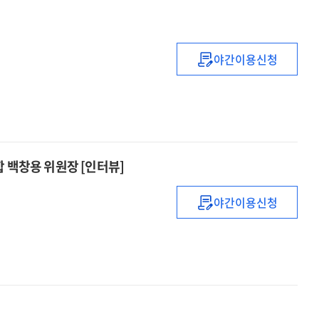
야간이용신청
2016년
주요
쟁점별
노사관계
평가
및
 백창용 위원장 [인터뷰]
전망
야간이용신청
격랑의
파고를
헤쳐가는
'고독한
항해자'
:
흥국생명노동조