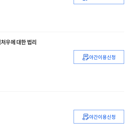
문재인
정부
노동
부문
주요
공약
별처우에 대한 법리
야간이용신청
기간의
정함이
없는
근로자
(정규직)
와
기간제
근로자의
야간이용신청
차별처우에
디지털
대한
플랫폼에
법리