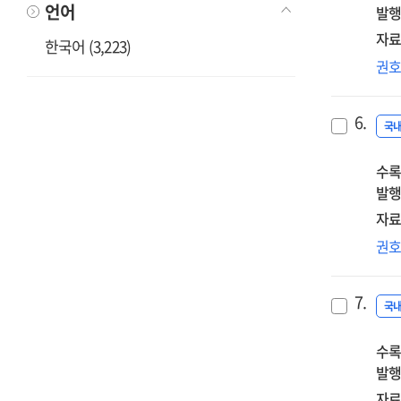
언어
발행
규
단
자료
한국어 (3,223)
효
문
권
정
노
6.
부
국
주
수록
공
발행
자료
기
권
정
없
7.
근
국
(정
수록
와
발행
기
근
자료