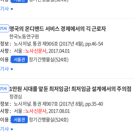
별처우에
지털
호기사
한
랫폼에
리
속된
영국의 온디맨드 서비스 경제에서의 긱 근로자
유경제의
내기사
과
한국노동연구원
정보 :
노사저널. 통권 제906호 (2017년 4월), pp.46-54
사항 :
서울 :
노사신문사
, 2017.04.01
이용 :
정기간행물실(524호)
서울관
국의
호기사
디맨드
비스
1만원 시대를 앞둔 최저임금! 최저임금 설계에서의 주의점
제에서의
내기사
정경심
정보 :
로자
노사저널. 통권 제907호 (2017년 8월), pp.35-40
사항 :
서울 :
노사신문사
, 2017.08.01
이용 :
정기간행물실(524호)
서울관
원
호기사