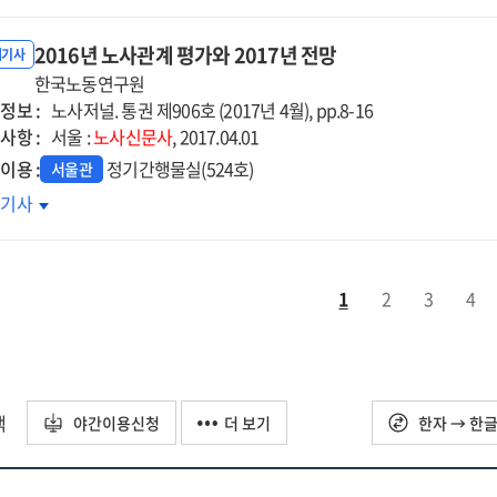
대를
둔
2016년 노사관계 평가와 2017년 전망
임금!
내기사
저임금
한국노동연구원
정보 :
계에서의
노사저널. 통권 제906호 (2017년 4월), pp.8-16
사항 :
의점
서울 :
노사신문사
, 2017.04.01
이용 :
정기간행물실(524호)
서울관
16년
호기사
사관계
가와
17년
1
2
3
4
망
택
야간이용신청
더 보기
한자 → 한