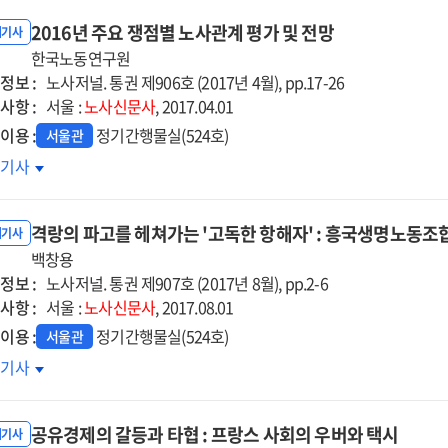
2016년 주요 쟁점별 노사관계 평가 및 전망
내기사
한국노동연구원
정보 :
노사저널. 통권 제906호 (2017년 4월), pp.17-26
사항 :
서울 :
노사신문사
, 2017.04.01
이용 :
정기간행물실(524호)
서울관
16년
호기사
요
점별
격랑의 파고를 헤쳐가는 '고독한 항해자' : 흥국생명노동조합
사관계
내기사
가
백창용
정보 :
노사저널. 통권 제907호 (2017년 8월), pp.2-6
사항 :
망
서울 :
노사신문사
, 2017.08.01
이용 :
정기간행물실(524호)
서울관
랑의
호기사
고를
쳐가는
공유경제의 갈등과 타협 : 프랑스 사회의 우버와 택시
독한
내기사