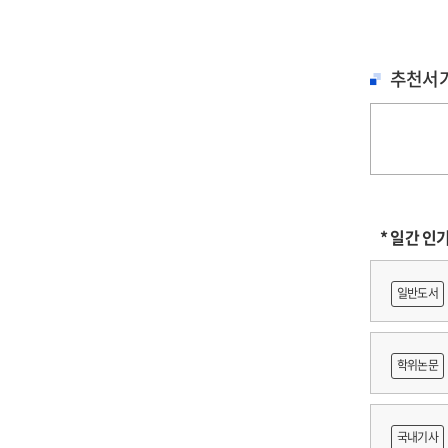
추천서
* 일간 인
일반도서
학위논문
도등 제작
국내기사