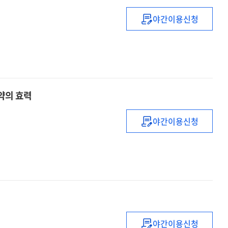
백창용
야간이용신청
위원장
공유경제의
[인터뷰]
갈등과
타협
:
프랑스
사회의
약의 효력
우버와
택시
야간이용신청
업무상
재해를
당한
근로자
유족
특별채용을
규정한
단체협약의
야간이용신청
효력