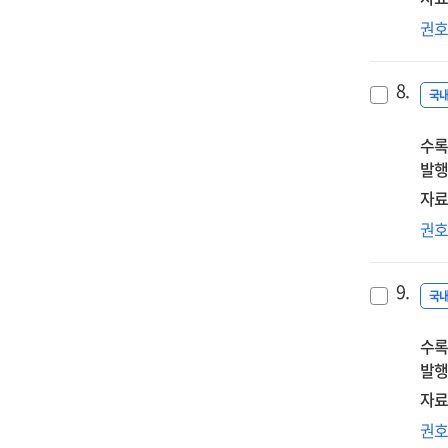
차
디
권
대
플
법
예
8.
공
국
명
수록
암
발행
자료
영
권
온
서
9.
경
국
긱
수록
근
발행
자료
1만
권