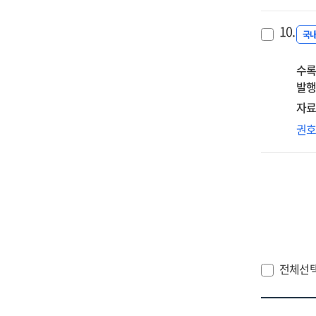
시
앞
10.
최저
국
최
수록
설
발행
주
자료
20
권
노
평
20
전
전체선