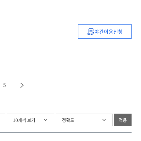
최저임금
설계에서의
주의점
야간이용신청
2016년
노사관계
평가와
2017년
전망
5
글
적용