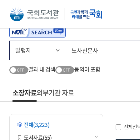
본문 바로가기
주메뉴 바로가기
결과 내 검색
동의어 포함
OFF
OFF
소장자료
외부기관 자료
전체(3,223)
전체선
도서자료(55)