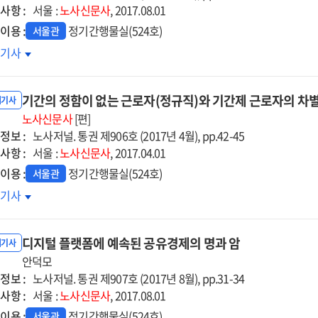
사항 :
정한
서울 :
노사신문사
, 2017.08.01
체협약의
이용 :
정기간행물실(524호)
서울관
력
재인
호기사
부
동
기간의 정함이 없는 근로자(정규직)와 기간제 근로자의 차
문
내기사
요
노사신문사
[편]
정보 :
약
노사저널. 통권 제906호 (2017년 4월), pp.42-45
사항 :
서울 :
노사신문사
, 2017.04.01
이용 :
정기간행물실(524호)
서울관
간의
호기사
함이
는
디지털 플랫폼에 예속된 공유경제의 명과 암
로자
내기사
규직)
안덕모
정보 :
노사저널. 통권 제907호 (2017년 8월), pp.31-34
사항 :
간제
서울 :
노사신문사
, 2017.08.01
로자의
이용 :
정기간행물실(524호)
서울관