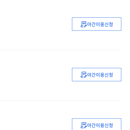
야간이용신청
(2022년)
유
·
초등
복직
(예정)
교사
야간이용신청
직무연수
(2022년)
(2기)
중등
1급
정교사
(수학)
자격연수
야간이용신청
(2022)