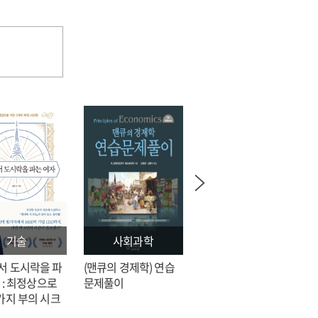
기술
사회과학
문학
서 도시락을 파
(맨큐의 경제학) 연습
전지적 독자 시점 = 싱
 : 최정상으로
문제풀이
숑 장편소설
가지 부의 시크