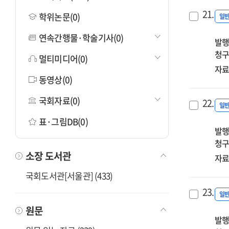
21.
학위논문(0)
일
연속간행물·학술기사(0)
발행
청구
멀티미디어(0)
자료
동영상(0)
국회자료(0)
22.
일
표·그림DB(0)
발행
청구
소장 도서관
자료
국회도서관[서울관] (433)
23.
일
원문
발행