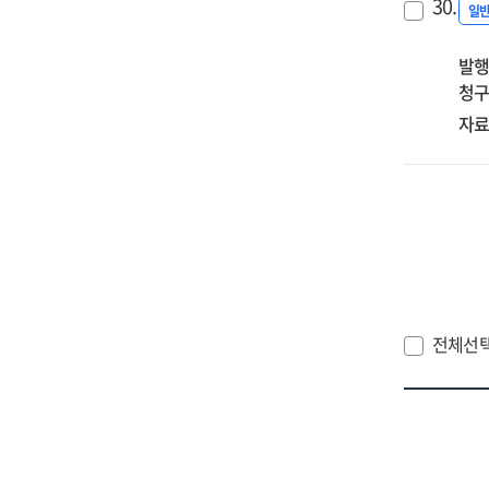
30.
정
일
발행
청구
자료
전체선