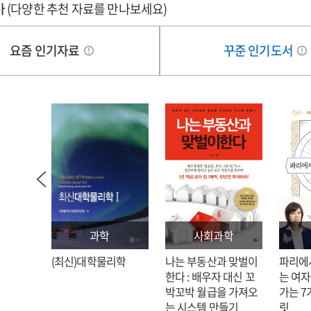
가
(다양한 추천 자료를 만나보세요)
요즘 인기자료
꾸준 인기도서
과학
사회과학
: 김호
(최신)대학물리학
나는 부동산과 맞벌이
파리에
한다 : 배우자 대신 꼬
는 여자
박꼬박 월급을 가져오
가는 7
는 시스템 만들기
릿