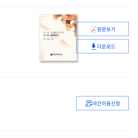
리더십
과정
원문보기
유
·
다운로드
초
유
교
·
(원)
초
장
교
자격
(원)
시
장
·
자격
도
시
야간이용신청
정책연수
(2021년)
·
중등
도
1급
정책연수
정교사
(수학)