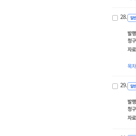
중
교
28.
리
일
과
발행
청구
자료
유
목
·
초
29.
교
일
(원)
발행
장
청구
자
시
자료
·
도