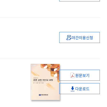
중등
복직
(예정)
교사
직무연수
(2기)
야간이용신청
선율로
하나되는
음악실기
직무연수
원문보기
(2021년)
초등
다운로드
교장
(2021년)
리더십
초등
과정
교장