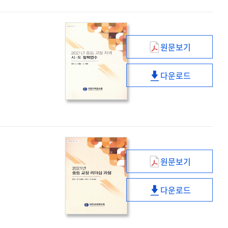
리더십
과정
원문보기
(2021년)
중등
다운로드
교장
(2021년)
자격
중등
시
교장
·
자격
도
시
정책연수
·
도
원문보기
정책연수
(2021년)
중등
다운로드
교장
(2021년)
리더십
중등
과정
교장