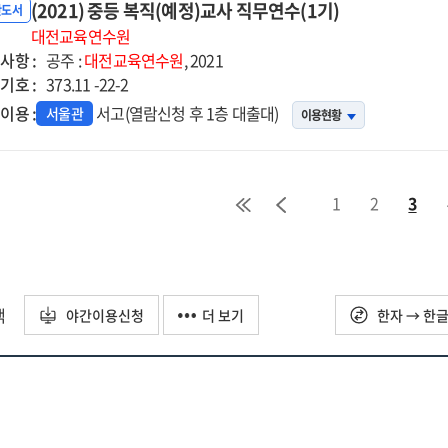
책연수
(2021) 중등 복직(예정)교사 직무연수(1기)
반도서
대전교육연수원
사항 :
공주 :
대전교육연수원
, 2021
기호 :
373.11 -22-2
이용 :
서고(열람신청 후 1층 대출대)
서울관
이용현황
1
2
3
택
야간이용신청
더 보기
한자 → 한