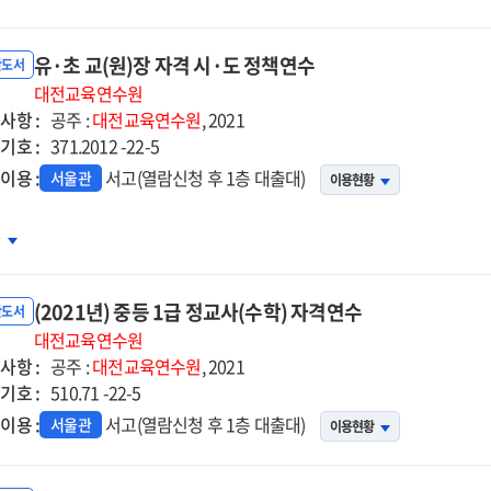
등
장
유·초 교(원)장 자격 시·도 정책연수
더십
반도서
정
대전교육연수원
사항 :
공주 :
대전교육연수원
, 2021
기호 :
371.2012 -22-5
이용 :
서고(열람신청 후 1층 대출대)
서울관
이용현황
차
(2021년) 중등 1급 정교사(수학) 자격연수
반도서
대전교육연수원
사항 :
공주 :
대전교육연수원
, 2021
기호 :
격
510.71 -22-5
이용 :
서고(열람신청 후 1층 대출대)
서울관
이용현황