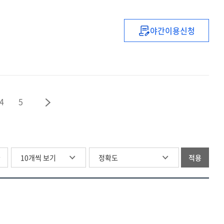
자격연수
야간이용신청
(2021)
중등
복직
(예정)
교사
직무연수
4
5
(1기)
글
적용