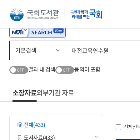
본문 바로가기
주메뉴 바로가기
결과 내 검색
동의어 포함
OFF
OFF
소장자료
외부기관 자료
전체(433)
전체선
도서자료(433)