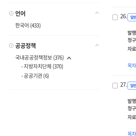
초
교
언어
26.
리
일
한국어 (433)
과
발행
청구
공공정책
자료
국내공공정책정보 (376)
(20
목
- 지방자치단체 (370)
중
- 공공기관 (6)
교
27.
자
일
시
발행
·
청구
도
정
자료
(20
목