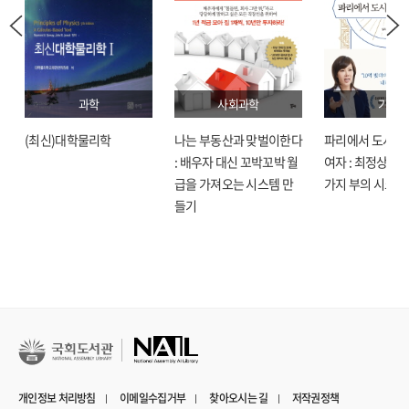
과학
사회과학
기술
(최신)대학물리학
나는 부동산과 맞벌이한다
파리에서 도시락
: 배우자 대신 꼬박꼬박 월
여자 : 최정상으로
급을 가져오는 시스템 만
가지 부의 시크릿
들기
개인정보 처리방침
이메일수집거부
찾아오시는 길
저작권정책