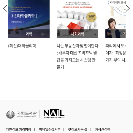
과학
사회과학
기술
(최신)대학물리학
나는 부동산과 맞벌이한다
파리에서 도시락
: 배우자 대신 꼬박꼬박 월
여자 : 최정상으로
급을 가져오는 시스템 만
가지 부의 시크릿
들기
개인정보 처리방침
이메일수집거부
찾아오시는 길
저작권정책