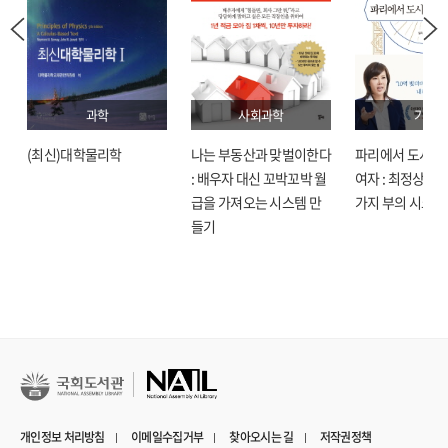
과학
사회과학
기술
(최신)대학물리학
나는 부동산과 맞벌이한다
파리에서 도시락
: 배우자 대신 꼬박꼬박 월
여자 : 최정상으로
급을 가져오는 시스템 만
가지 부의 시크릿
들기
개인정보 처리방침
이메일수집거부
찾아오시는 길
저작권정책